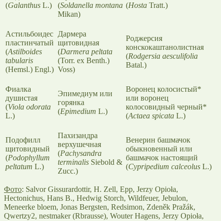
(
Galanthus
L.)
(
Soldanella montana
(
Hosta
Tratt.)
Mikan)
Астильбоидес
Дармера
Роджерсия
пластинчатый
щитовидная
конскокаштанолистная
(
Astilboides
(
Darmera peltata
(
Rodgersia aesculifolia
tabularis
(Torr. ex Benth.)
Batal.)
(Hemsl.) Engl.)
Voss)
Фиалка
Воронец колосистый*
Эпимедиум или
душистая
или воронец
горянка
(
Viola odorata
колосовидный черный*
(
Epimedium
L.)
L.)
(
Actaea spicata
L.)
Пахизандра
Подофилл
Венерин башмачок
верхушечная
щитовидный
обыкновенный или
(
Pachysandra
(
Podophyllum
башмачок настоящий
terminalis
Siebold &
peltatum
L.)
(
Cypripedium calceolus
L.)
Zucc.)
Фото
: Salvor Gissurardottir, H. Zell, Epp, Jerzy Opioła,
Hectonichus, Hans B., Hedwig Storch, Wildfeuer, Jebulon,
Meneerke bloem, Jonas Bergsten, Redsimon, Zdeněk Pražák,
Qwertzy2, nestmaker (Rbrausse), Wouter Hagens, Jerzy Opioła,