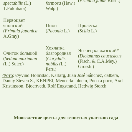
(
Primula juliae
Kusn.)
spectabilis
(L.)
formosa
(Haw.)
T.Fukuhara)
Walp.)
Первоцвет
японский
Пион
Пролеска
(
Primula japonica
(
Paeonia
L.)
(
Scilla
L.)
A.Gray)
Хохлатка
Ясенец кавказский*
Очиток большой
благородная
(
Dictamnus caucasicus
(
Sedum maximum
(
Corydalis
(Fisch. & C.A.Mey.)
(L.) Suter.)
nobilis
(L.)
Grossh.)
Pers.)
Фото
: Øyvind Holmstad, Karlafg, Juan José Sánchez, dalbera,
Danny Steven S., KENPEI, Meneerke bloem, Poco a poco, Axel
Kristinsson, Bjoertvedt, Rolf Engstrand, Hedwig Storch.
Многолетние цветы для тенистых участков сада