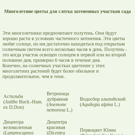
Многолетние цветы для слегка затененных участков сада
Эти многолетники предпочитают полутень. Они будут
хорошо расти в условиях частичного затенения. Эти цветы
любят солнце, но им достаточно находиться под открытым
солнечным светом всего несколько часов в день. Полутень -
это когда участок освещен солнцем в первой или во второй
половине дня, примерно 6 часов в течение дня.
Конечно, на солнечных участках цветение у этих
многолетних растений будет более обильное и
продолжительное, чем в тени.
Ветреница
Астильба
дубравная
Водосбор альпийский
(
Astilbe
Buch.-Ham.
(
Anemone
(
Aquilegia alpina
L.)
ex D.Don)
nemorosa
L.)
Дицентра
Дицентра
великолепная
красивая
Первоцвет Юлии
(
Lamprocapnos
(
Dicentra