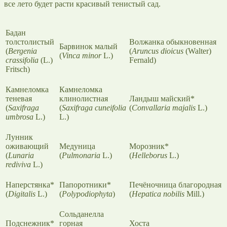
все лето будет расти красивый тенистый сад.
Бадан
толстолистый
Волжанка обыкновенная
Барвинок малый
(
Bergenia
(
Aruncus dioicus
(Walter)
(
Vinca minor
L.)
crassifolia
(L.)
Fernald)
Fritsch)
Камнеломка
Камнеломка
теневая
клинолистная
Ландыш майский*
(
Saxifraga
(
Saxifraga cuneifolia
(
Convallaria majalis
L.)
umbrosa
L.)
L.)
Лунник
оживающий
Медуница
Морозник*
(
Lunaria
(
Pulmonaria
L.)
(
Helleborus
L.)
rediviva
L.)
Наперстянка*
Папоротники*
Печёночница благородная
(
Digitalis
L.)
(
Polypodiophyta
)
(
Hepatica nobilis
Mill.)
Сольданелла
Подснежник*
горная
Хоста