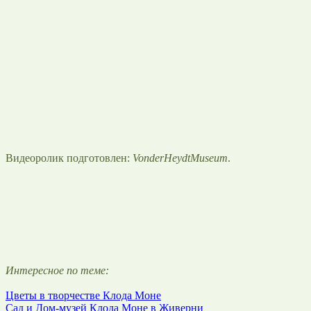
Видеоролик подготовлен:
VonderHeydtMuseum
.
Интересное по теме:
Цветы в творчестве Клода Моне
Сад и Дом-музей Клода Моне в Живерни