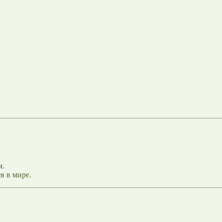
м.
в в мире.