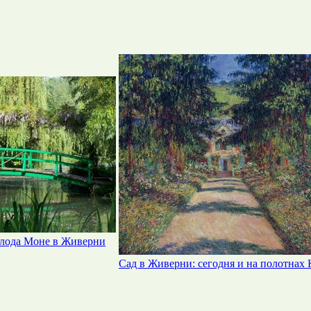
Клода Моне в Живерни
Сад в Живерни: сегодня и на полотнах