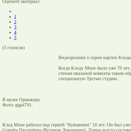
Оцените материал
1
2
3
4
5
(
5
голосов)
Видеоролики о серии картин Клод
Когда Клоду Моне было уже 70 лет
стенам овальной комнаты таким обр
специальную Третью студию.
В музее Оранжери.
Фото: gigi4791.
Клод Моне работал над серией "Кувшинки" 10 лет. Он был уже 
Grandes Decorations (Великие Декорации). Длина холста состави