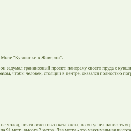
а Моне "Кувшинки в Живерни".
, он задумал грандиозный проект: панораму своего пруда с кув
азом, чтобы человек, стоящий в центре, оказался полностью по
не молод, почти ослеп из-за катаракты, но он успел написать о
ла 91 метр, высота 2 метра. Два метра - это максимальная высот