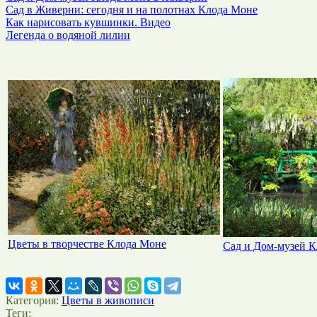
Сад в Живерни: сегодня и на полотнах Клода Моне
Как нарисовать кувшинки. Видео
Легенда о водяной лилии
Цветы в творчестве Клода Моне
Сад и Дом-музей 
Категория:
Цветы в живописи
Теги: