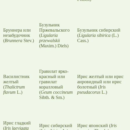
Бузульник
Бруннера или
Пржевальского
Бузульник сибирский
незабудочник
(
Ligularia
(
Ligularia sibirica
(L.)
(
Brunnera
Stev.)
przewalskii
Cass.)
(Maxim.) Diels)
Гравилат ярко-
Василистник
красный или
Ирис желтый или ирис
желтый
гравилат
аировидный или ирис
(
Thalictrum
коралловый
болотный (
Iris
flavum
L.)
(
Geum coccineum
pseudacorus
L.)
Sibth. & Sm.)
Ирис гладкий
Ирис сибирский
Ирис японский (
Iris
(
Iris laevigata