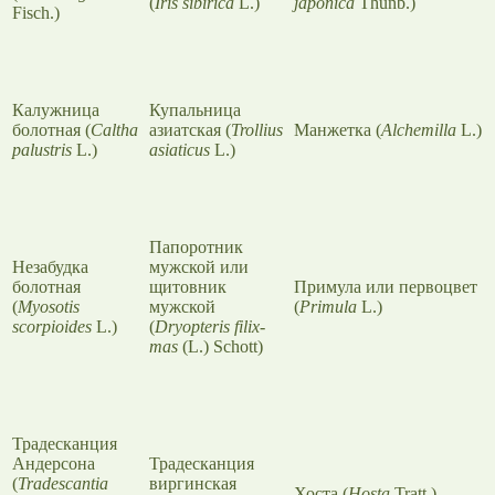
(
Iris sibirica
L.)
japonica
Thunb.)
Fisch.)
Калужница
Купальница
болотная (
Caltha
азиатская (
Trollius
Манжетка (
Alchemilla
L.)
palustris
L.)
asiaticus
L.)
Папоротник
Незабудка
мужской или
болотная
щитовник
Примула или первоцвет
(
Myosotis
мужской
(
Primula
L.)
scorpioides
L.)
(
Dryopteris filix-
mas
(L.) Schott)
Традесканция
Андерсона
Традесканция
(
Tradescantia
виргинская
Хоста (
Hosta
Tratt.)