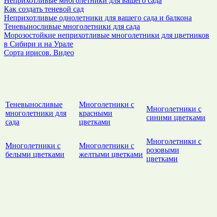
Неприхотливые многолетники для вашего сада
Как создать теневой сад
Неприхотливые однолетники для вашего сада и балкона
Теневыносливые многолетники для сада
Морозостойкие неприхотливые многолетники для цветников
в Сибири и на Урале
Сорта ирисов. Видео
Теневыносливые
Многолетники с
Многолетники с
многолетники для
красными
синими цветками
сада
цветками
Многолетники с
Многолетники с
Многолетники с
розовыми
белыми цветками
желтыми цветками
цветками