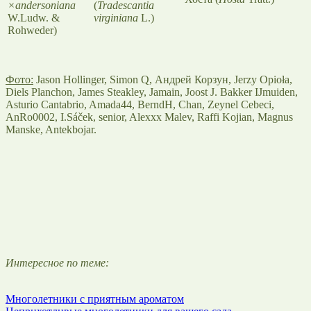
×andersoniana
(
Tradescantia
W.Ludw. &
virginiana
L.)
Rohweder)
Фото:
Jason Hollinger, Simon Q, Андрей Корзун, Jerzy Opioła,
Diels Planchon, James Steakley, Jamain, Joost J. Bakker IJmuiden,
Asturio Cantabrio, Amada44, BerndH, Chan, Zeynel Cebeci,
AnRo0002, I.Sáček, senior, Alexxx Malev, Raffi Kojian, Magnus
Manske, Antekbojar.
Интересное по теме:
Многолетники с приятным ароматом