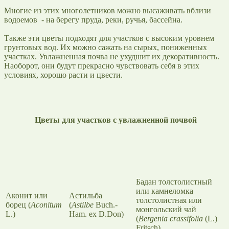
Многие из этих многолетников можно высаживать вблизи
водоемов - на берегу пруда, реки, ручья, бассейна.
Также эти цветы подходят для участков с высоким уровнем
грунтовых вод. Их можно сажать на сырых, пониженных
участках. Увлажненная почва не ухудшит их декоративность.
Наоборот, они будут прекрасно чувствовать себя в этих
условиях, хорошо расти и цвести.
Цветы для участков с увлажненной почвой
Бадан толстолистный
или камнеломка
Аконит или
Астильба
толстолистная или
борец (
Aconitum
(
Astilbe
Buch.-
монгольский чай
L.)
Ham. ex D.Don)
(
Bergenia crassifolia
(L.)
Fritsch)