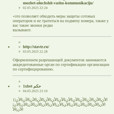
mozhet-uluchshit-vashu-kommunikaciju/
02.05.2025 22:24
«это позволяет обходить меры защиты сотовых
операторов и не тратиться на подмену номера, также у
вас такие звонки редко
вызывают.
http://stavtr.ru/
03.05.2025 22:28
Оформлением разрешающей документов занимаются
аккредитованные орган по сертификации организации
по сертифицированию.
1xbet حكم
04.05.2025 23:10
{الأن|الأن|الأن|الأن|الأن|الأن|الأن|الأن|الأن|الأن|الأن|الأن|الأن|
الأن|الأن|الأن|الأن|الأن|الأن|الأن|الأن|الأن|الأن|الأن|الأن|الأن|
الأن|الأ