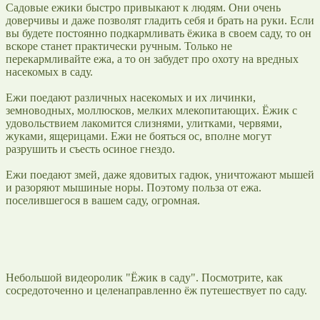
Садовые ежики быстро привыкают к людям. Они очень
доверчивы и даже позволят гладить себя и брать на руки. Если
вы будете постоянно подкармливать ёжика в своем саду, то он
вскоре станет практически ручным. Только не
перекармливайте ежа, а то он забудет про охоту на вредных
насекомых в саду.
Ежи поедают различных насекомых и их личинки,
земноводных, моллюсков, мелких млекопитающих. Ёжик с
удовольствием лакомится слизнями, улитками, червями,
жуками, ящерицами. Ежи не бояться ос, вполне могут
разрушить и съесть осиное гнездо.
Ежи поедают змей, даже ядовитых гадюк, уничтожают мышей
и разоряют мышиные норы. Поэтому польза от ежа.
поселившегося в вашем саду, огромная.
Небольшой видеоролик "Ёжик в саду". Посмотрите, как
сосредоточенно и целенаправленно ёж путешествует по саду.