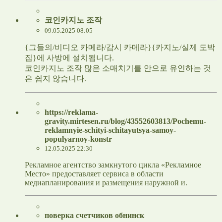
코인카지노 조작
09.05.2025 08:05
{그들의/비디오 카메라/감시 카메라}{카지노/실제 도박
집}에 사방에 설치됩니다.
코인카지노 조작 많은 소매치기를 안으로 유인하는 것
은 쉽지 않습니다.
https://reklama-
gravity.mirtesen.ru/blog/43552603813/Pochemu-
reklamnyie-schityi-schitayutsya-samoy-
populyarnoy-konstr
12.05.2025 22:30
Рекламное агентство замкнутого цикла «Рекламное
Место» предоставляет сервиса в области
медиапланирования и размещения наружной и.
поверка счетчиков обнинск