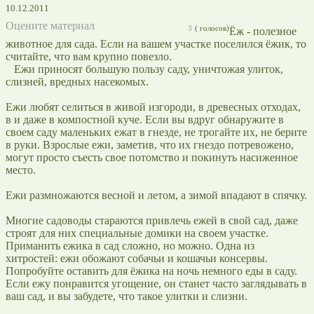
10.12.2011
Оцените материал
3
(
голосов)
Ёж - полезное
животное для сада. Если на вашем участке поселился ёжик, то
считайте, что вам крупно повезло.
Ежи приносят большую пользу саду, уничтожая улиток,
слизней, вредных насекомых.
Ежи любят селиться в живой изгороди, в древесных отходах,
в и даже в компостной куче. Если вы вдруг обнаружите в
своем саду маленьких ежат в гнезде, не трогайте их, не берите
в руки. Взрослые ежи, заметив, что их гнездо потревожено,
могут просто съесть свое потомство и покинуть насиженное
место.
Ежи размножаются весной и летом, а зимой впадают в спячку.
Многие садоводы стараются привлечь ежей в свой сад, даже
строят для них специальные домики на своем участке.
Приманить ежика в сад сложно, но можно. Одна из
хитростей: ежи обожают собачьи и кошачьи консервы.
Попробуйте оставить для ёжика на ночь немного еды в саду.
Если ежу понравится угощение, он станет часто заглядывать в
ваш сад, и вы забудете, что такое улитки и слизни.