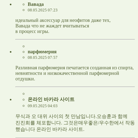
Вавада
08.05.2025 07:23
идеальный аксессуар для неофитов даже тех,
Вавада что не жаждет вчитываться
в процесс игры.
парфюмерия
08.05.2025 07:57
Разливная парфюмерия печатается созданная из спирта,
невнятности и низкокачественной парфюмерной
отдушки.
온라인 바카라 사이트
09.05.2025 04:03
무식과 오 대위 사이의 첫 만남입니다.오승훈과 함께
진진희를 체포합니다. 그것은매우좋은/우수한에서 작동
했습니다 온라인 바카라 사이트.