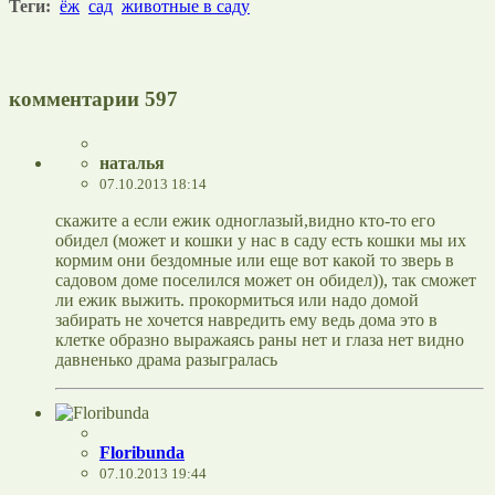
Теги:
ёж
сад
животные в саду
комментарии
597
наталья
07.10.2013 18:14
скажите а если ежик одноглазый,видно кто-то его
обидел (может и кошки у нас в саду есть кошки мы их
кормим они бездомные или еще вот какой то зверь в
садовом доме поселился может он обидел)), так сможет
ли ежик выжить. прокормиться или надо домой
забирать не хочется навредить ему ведь дома это в
клетке образно выражаясь раны нет и глаза нет видно
давненько драма разыгралась
Floribunda
07.10.2013 19:44