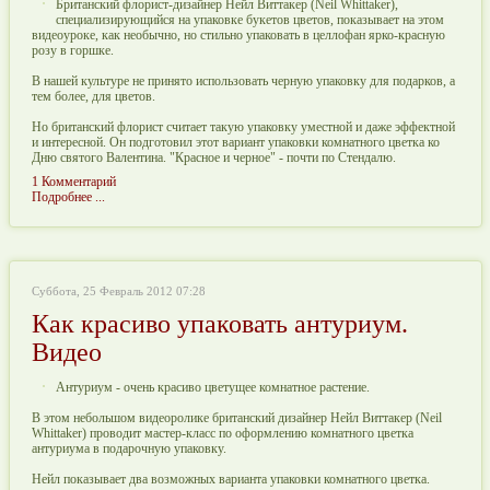
Британский флорист-дизайнер Нейл Виттакер (Neil Whittaker),
специализирующийся на упаковке букетов цветов, показывает на этом
видеоуроке, как необычно, но стильно упаковать в целлофан ярко-красную
розу в горшке.
В нашей культуре не принято использовать черную упаковку для подарков, а
тем более, для цветов.
Но британский флорист считает такую упаковку уместной и даже эффектной
и интересной. Он подготовил этот вариант упаковки комнатного цветка ко
Дню святого Валентина. "Красное и черное" - почти по Стендалю.
1 Комментарий
Подробнее ...
Суббота, 25 Февраль 2012 07:28
Как красиво упаковать антуриум.
Видео
Антуриум - очень красиво цветущее комнатное растение.
В этом небольшом видеоролике британский дизайнер Нейл Виттакер (Neil
Whittaker) проводит мастер-класс по оформлению комнатного цветка
антуриума в подарочную упаковку.
Нейл показывает два возможных варианта упаковки комнатного цветка.