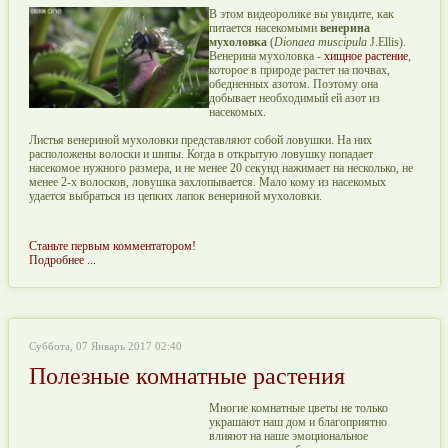
В этом видеоролике вы увидите, как
питается насекомыми
венерина
мухоловка
(
Dionaea muscipula
J.Ellis).
Венерина мухоловка -
хищное растение
,
которое в природе растет на почвах,
обедненных азотом. Поэтому она
добывает необходимый ей азот из
насекомых.
Листья венериной мухоловки представляют собой ловушки. На них
расположены волоски и шипы. Когда в открытую ловушку попадает
насекомое нужного размера, и не менее 20 секунд нажимает на несколько, не
менее 2-х волосков, ловушка захлопывается. Мало кому из насекомых
удается выбраться из цепких лапок венериной мухоловки.
Станьте первым комментатором!
Подробнее ...
Суббота, 07 Январь 2017 02:40
Полезные комнатные растения
Многие комнатные цветы не только
украшают наш дом и благоприятно
влияют на наше эмоциональное