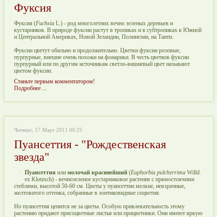
Фуксия
Фуксия (
Fuchsia
L.) - род многолетних вечно зеленых деревьев и
кустарников. В природе фуксии растут в тропиках и в субтропиках в Южной
и Центральной Америках, Новой Зеландии, Полинезии, на Таити.
Фуксии цветут обильно и продолжительно. Цветки фуксии розовые,
пурпурные, внешне очень похожи на фонарики. В честь цветков фуксии
пурпурный или по другим источникам светло-вишневый цвет называют
цветом фуксии.
Станьте первым комментатором!
Подробнее ...
Четверг, 17 Март 2011 00:25
Пуансеттия - "Рождественская
звезда"
Пуансеттия
или
молочай красивейший
(
Euphorbia pulcherrima
Willd.
ex Klotzsch) - вечнозеленое кустарниковое растение с прямостоячими
стеблями, высотой 50-60 см. Цветы у пуансеттии мелкие, невзрачные,
желтоватого оттенка, собранные в зонтиковидные соцветия.
Но пуансеттия ценится не за цветы. Особую привлекательность этому
растению придают присоцветные листья или прицветники. Они имеют яркую