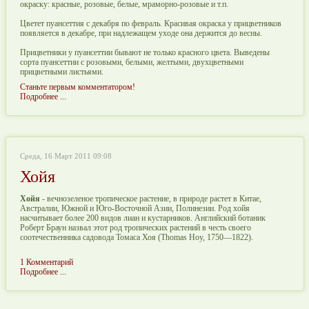
окраску: красные, розовые, белые, мраморно-розовые и т.п.
Цветет пуансеттия с декабря по февраль. Красивая окраска у прицветников
появляется в декабре, при надлежащем уходе она держится до весны.
Прицветники у пуансеттии бывают не только красного цвета. Выведены
сорта пуансеттии с розовыми, белыми, желтыми, двухцветными
прицветными листьями.
Станьте первым комментатором!
Подробнее ...
Среда, 16 Март 2011 09:08
Хойя
Хойя
- вечнозеленое тропическое растение, в природе растет в Китае,
Австралии, Южной и Юго-Восточной Азии, Полинезии. Род хойя
насчитывает более 200 видов лиан и кустарников. Английский ботаник
Роберт Браун назвал этот род тропических растений в честь своего
соотечественника садовода Томаса Хоя (Thomas Hoy, 1750—1822).
1 Комментарий
Подробнее ...