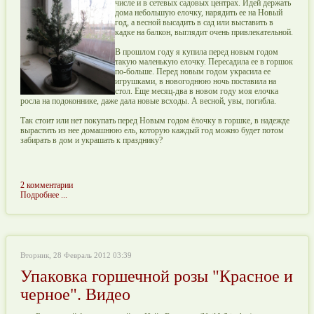
числе и в сетевых садовых центрах. Идей держать
дома небольшую елочку, нарядить ее на Новый
год, а весной высадить в сад или выставить в
кадке на балкон, выглядит очень привлекательной.
В прошлом году я купила перед новым годом
такую маленькую елочку. Пересадила ее в горшок
по-больше. Перед новым годом украсила ее
игрушками, в новогоднюю ночь поставила на
стол. Еще месяц-два в новом году моя елочка
росла на подоконнике, даже дала новые всходы. А весной, увы, погибла.
Так стоит или нет покупать перед Новым годом ёлочку в горшке, в надежде
вырастить из нее домашнюю ель, которую каждый год можно будет потом
забирать в дом и украшать к празднику?
2 комментарии
Подробнее ...
Вторник, 28 Февраль 2012 03:39
Упаковка горшечной розы "Красное и
черное". Видео