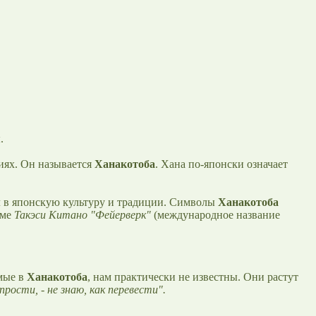
.
иях. Он называется
Ханакотоба
. Хана по-японски означает
ел в японскую культуру и традиции. Символы
Ханакотоба
ьме
Такэси Китано "Фейерверк"
(международное название
емые в
Ханакотоба
, нам практически не известны. Они растут
прости, - не знаю, как перевести".