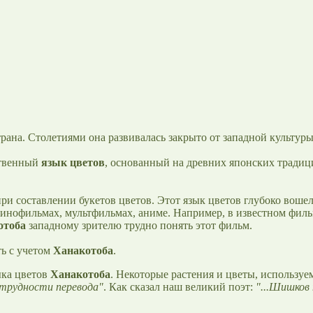
рана. Столетиями она развивалась закрыто от западной культуры
ственный
язык цветов
, основанный на древних японских традиц
при составлении букетов цветов. Этот язык цветов глубоко вош
кинофильмах, мультфильмах, аниме. Например, в известном фил
отоба
западному зрителю трудно понять этот фильм.
ть с учетом
Ханакотоба
.
ыка цветов
Ханакотоба
. Некоторые растения и цветы, использу
трудности перевода"
. Как сказал наш великий поэт:
"...Шишков 