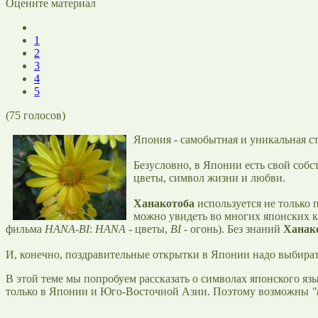
Оцените материал
1
2
3
4
5
(
75
голосов)
Япония - самобытная и уникальная ст
Безусловно, в Японии есть свой соб
цветы, символ жизни и любви.
Ханакотоба
используется не только 
можно увидеть во многих японских 
фильма
HANA-BI
:
HANA
- цветы,
BI
- огонь). Без знаний
Ханак
И, конечно, поздравительные открытки в Японии надо выбира
В этой теме мы попробуем рассказать о символах японского яз
только в Японии и Юго-Восточной Азии. Поэтому возможны
"