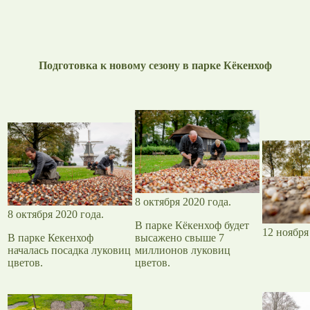
Подготовка к новому сезону в парке Кёкенхоф
8 октября 2020 года.
8 октября 2020 года.
В парке Кёкенхоф будет
12 ноября
В парке Кекенхоф
высажено свыше 7
началась посадка луковиц
миллионов луковиц
цветов.
цветов.