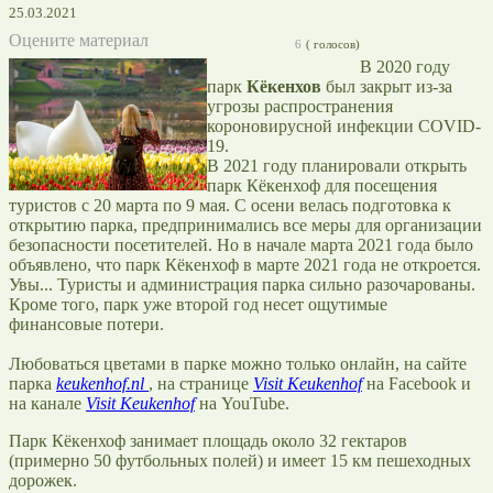
25.03.2021
Оцените материал
6
(
голосов)
В 2020 году
парк
Кёкенхов
был закрыт из-за
угрозы распространения
короновирусной инфекции COVID-
19.
В 2021 году планировали открыть
парк Кёкенхоф для посещения
туристов с 20 марта по 9 мая. С осени велась подготовка к
открытию парка, предпринимались все меры для организации
безопасности посетителей. Но в начале марта 2021 года было
объявлено, что парк Кёкенхоф в марте 2021 года не откроется.
Увы... Туристы и администрация парка сильно разочарованы.
Кроме того, парк уже второй год несет ощутимые
финансовые потери.
Любоваться цветами в парке можно только онлайн, на сайте
парка
keukenhof.nl
, на странице
Visit Keukenhof
на Facebook и
на канале
Visit Keukenhof
на YouTube.
Парк Кёкенхоф занимает площадь около 32 гектаров
(примерно 50 футбольных полей) и имеет 15 км пешеходных
дорожек.