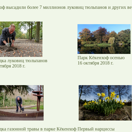
нхоф высадили более 7 миллионов луковиц тюльпанов и других ве
Парк Кёкенхоф осенью
дка луковиц тюльпанов
16 октября 2018 г.
тября 2018 г.
дка газонной травы в парке Кёкенхоф
Первый нарциссы