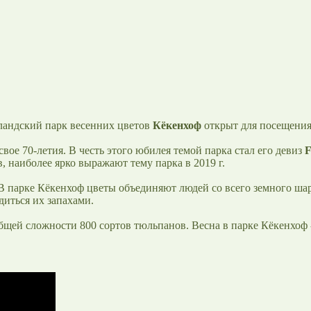
ландский парк весенних цветов
Кёкенхоф
открыт для посещения 
вое 70-летия. В честь этого юбилея темой парка стал его девиз
F
в, наиболее ярко выражают тему парка в 2019 г.
В парке Кёкенхоф цветы объединяют людей со всего земного ша
диться их запахами.
общей сложности 800 сортов тюльпанов. Весна в парке Кёкенхоф 