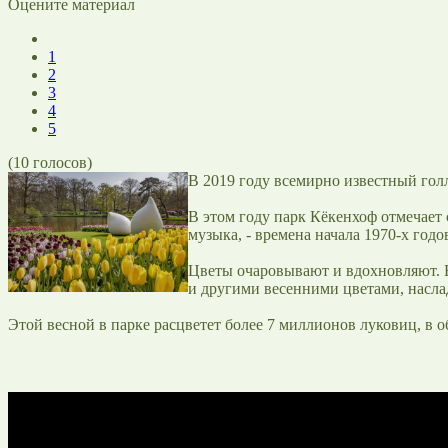
Оцените материал
1
2
3
4
5
(
10
голосов)
В 2019 году всемирно известный гол
В этом году парк Кёкенхоф отмечает с
музыка, - времена начала 1970-х годо
Цветы очаровывают и вдохновляют. 
и другими весенними цветами, насла
Этой весной в парке расцветет более 7 миллионов луковиц, в 