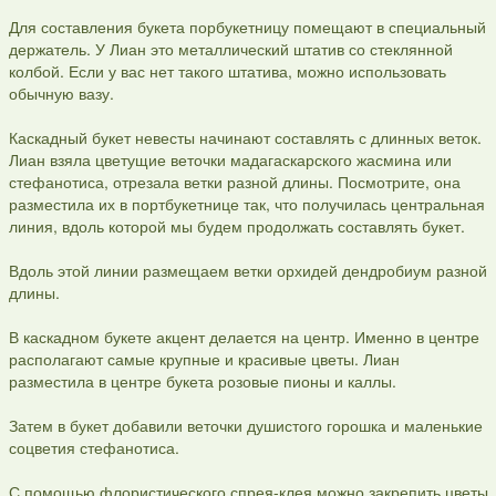
Для составления букета порбукетницу помещают в специальный
держатель. У Лиан это металлический штатив со стеклянной
колбой. Если у вас нет такого штатива, можно использовать
обычную вазу.
Каскадный букет невесты начинают составлять с длинных веток.
Лиан взяла цветущие веточки мадагаскарского жасмина или
стефанотиса, отрезала ветки разной длины. Посмотрите, она
разместила их в портбукетнице так, что получилась центральная
линия, вдоль которой мы будем продолжать составлять букет.
Вдоль этой линии размещаем ветки орхидей дендробиум разной
длины.
В каскадном букете акцент делается на центр. Именно в центре
располагают самые крупные и красивые цветы. Лиан
разместила в центре букета розовые пионы и каллы.
Затем в букет добавили веточки душистого горошка и маленькие
соцветия стефанотиса.
С помощью флористического спрея-клея можно закрепить цветы