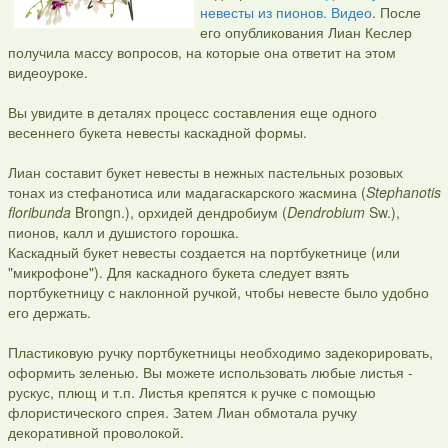
невесты из пионов. Видео
. После
его опубликования Лиан Кеслер
получила массу вопросов, на которые она ответит на этом
видеоуроке.
Вы увидите в деталях процесс составления еще одного
весеннего букета невесты каскадной формы.
Лиан составит букет невесты в нежных пастельных розовых
тонах из стефанотиса или мадагаскарского жасмина (
Stephanotis
floribunda
Brongn.), орхидей дендробиум (
Dendrobium
Sw.),
пионов, калл и душистого горошка.
Каскадный букет невесты создается на портбукетнице (или
"микрофоне"). Для каскадного букета следует взять
портбукетницу с наклонной ручкой, чтобы невесте было удобно
его держать.
Пластиковую ручку портбукетницы необходимо задекорировать,
оформить зеленью. Вы можете использовать любые листья -
рускус, плющ и т.п. Листья крепятся к ручке с помощью
флористического спрея. Затем Лиан обмотала ручку
декоративной проволокой.