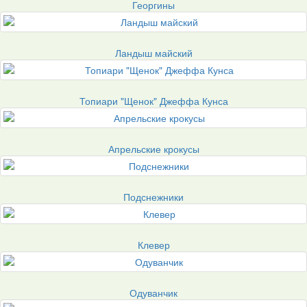
Георгины
Ландыш майский
Топиари "Щенок" Джеффа Кунса
Апрельские крокусы
Подснежники
Клевер
Одуванчик