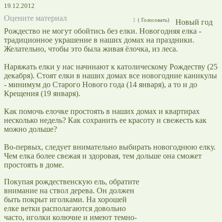
19.12.2012
Оцените материал
1
(
Голосовать)
Новый год
Рождество не могут обойтись без елки. Новогодняя елка -
традиционное украшение в наших домах на праздники.
Желательно, чтобы это была живая ёлочка, из леса.
Наряжать елки у нас начинают к католическому Рождеству (25
декабря). Стоят елки в наших домах все новогодние каникулы
- минимум до Старого Нового года (14 января), а то и до
Крещения (19 января).
Как помочь елочке простоять в наших домах и квартирах
несколько недель? Как сохранить ее красоту и свежесть как
можно дольше?
Во-первых, следует внимательно выбирать новогоднюю елку.
Чем елка более свежая и здоровая, тем дольше она сможет
простоять в доме.
Покупая рождественскую ель, обратите
внимание на ствол дерева. Он должен
быть покрыт иголками. На хорошей
елке ветки располагаются довольно
часто, иголки колючие и имеют темно-