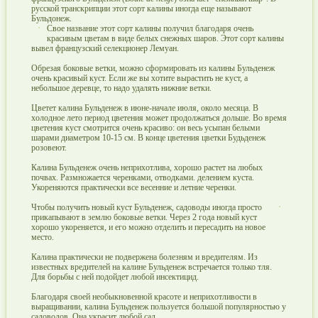
русской транскрипции этот сорт калины иногда еще называют
Бульдонеж.
Свое название этот сорт калины получил благодаря очень
красивым цветам в виде белых снежных шаров. Этот сорт калины
вывел французский селекционер Лемуан.
Обрезая боковые ветки, можно сформировать из калины Бульденеж
очень красивый куст. Если же вы хотите вырастить не куст, а
небольшое деревце, то надо удалять нижние ветки.
Цветет калина Бульденеж в июне-начале июля, около месяца. В
холодное лето период цветения может продолжаться дольше. Во время
цветения куст смотрится очень красиво: он весь усыпан белыми
шарами диаметром 10-15 см. В конце цветения цветки Будьденеж
розовеют.
Калина Бульденеж очень неприхотлива, хорошо растет на любых
почвах. Размножается черенками, отводками. делением куста.
Укореняются практически все весенние и летние черенки.
Чтобы получить новый куст Бульденеж, садоводы иногда просто
прикапывают в землю боковые ветки. Через 2 года новый куст
хорошо укореняется, и его можно отделить и пересадить на новое
место.
Калина практически не подвержена болезням и вредителям. Из
известных вредителей на калине Бульденеж встречается только тля.
Для борьбы с ней подойдет любой инсектицид.
Благодаря своей необыкновенной красоте и неприхотливости в
выращивании, калина Бульденеж пользуется большой популярностью у
садоводов. Она украсит любой сад.