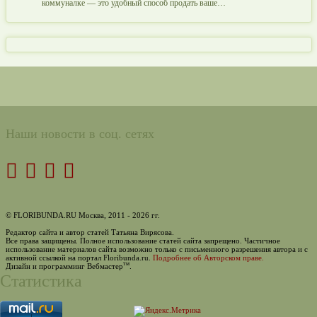
коммуналке — это удобный способ продать ваше…
Наши новости в соц. сетях
© FLORIBUNDA.RU Москва, 2011 - 2026 гг.
Редактор сайта и автор статей Татьяна Вирясова.
Все права защищены. Полное использование статей сайта запрещено. Частичное
использование материалов сайта возможно только с письменного разрешения автора и с
активной ссылкой на портал Floribunda.ru.
Подробнее об Авторском праве.
тм
Дизайн и программинг Вебмастер
.
Статистика