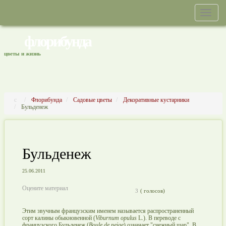
флорибунда
цветы и жизнь
Флорибунда
Садовые цветы
Декоративные кустарники
Бульденеж
Бульденеж
25.06.2011
Оцените материал
3
(
голосов)
Этим звучным французским именем называется распространенный
сорт калины обыкновенной (
Viburnum opulus
L.). В переводе с
французского Бульденеж (
Boule de neige
) означает "снежный шар". В