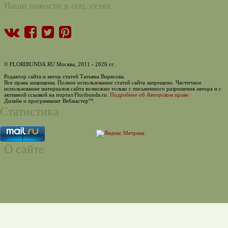
Наши новости в соц. сетях
© FLORIBUNDA.RU Москва, 2011 - 2026 гг.
Редактор сайта и автор статей Татьяна Вирясова.
Все права защищены. Полное использование статей сайта запрещено. Частичное
использование материалов сайта возможно только с письменного разрешения автора и с
активной ссылкой на портал Floribunda.ru.
Подробнее об Авторском праве.
тм
Дизайн и программинг Вебмастер
.
Статистика
О сайте