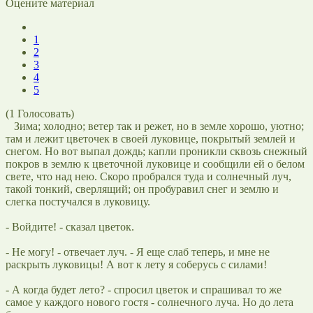
Оцените материал
1
2
3
4
5
(
1
Голосовать)
Зима; холодно; ветер так и режет, но в земле хорошо, уютно;
там и лежит цветочек в своей луковице, покрытый землей и
снегом. Но вот выпал дождь; капли проникли сквозь снежный
покров в землю к цветочной луковице и сообщили ей о белом
свете, что над нею. Скоро пробрался туда и солнечный луч,
такой тонкий, сверлящий; он пробуравил снег и землю и
слегка постучался в луковицу.
- Войдите! - сказал цветок.
- Не могу! - отвечает луч. - Я еще слаб теперь, и мне не
раскрыть луковицы! А вот к лету я соберусь с силами!
- А когда будет лето? - спросил цветок и спрашивал то же
самое у каждого нового гостя - солнечного луча. Но до лета