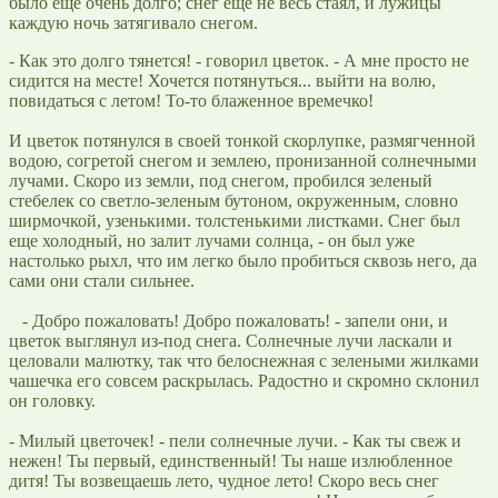
было еще очень долго; снег еще не весь стаял, и лужицы
каждую ночь затягивало снегом.
- Как это долго тянется! - говорил цветок. - А мне просто не
сидится на месте! Хочется потянуться... выйти на волю,
повидаться с летом! То-то блаженное времечко!
И цветок потянулся в своей тонкой скорлупке, размягченной
водою, согретой снегом и землею, пронизанной солнечными
лучами. Скоро из земли, под снегом, пробился зеленый
стебелек со светло-зеленым бутоном, окруженным, словно
ширмочкой, узенькими. толстенькими листками. Снег был
еще холодный, но залит лучами солнца, - он был уже
настолько рыхл, что им легко было пробиться сквозь него, да
сами они стали сильнее.
- Добро пожаловать! Добро пожаловать! - запели они, и
цветок выглянул из-под снега. Солнечные лучи ласкали и
целовали малютку, так что белоснежная с зелеными жилками
чашечка его совсем раскрылась. Радостно и скромно склонил
он головку.
- Милый цветочек! - пели солнечные лучи. - Как ты свеж и
нежен! Ты первый, единственный! Ты наше излюбленное
дитя! Ты возвещаешь лето, чудное лето! Скоро весь снег