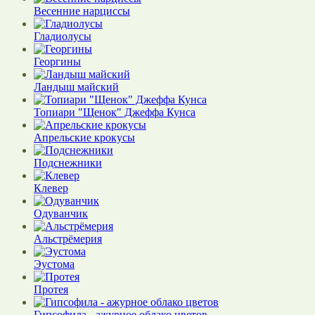
Весенние нарциссы
Гладиолусы
Георгины
Ландыш майский
Топиари "Щенок" Джеффа Кунса
Апрельские крокусы
Подснежники
Клевер
Одуванчик
Альстрёмерия
Эустома
Протея
Гипсофила - ажурное облако цветов