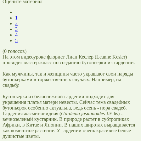
Оцените материал
1
2
3
4
5
(
0
голосов)
На этом видеоуроке флорист Лиан Кеслер (Leanne Kesler)
проводит мастер-класс по созданию бутоньерки из гардении.
Как мужчины, так и женщины часто украшают свои наряды
бутоньерками в торжественных случаях. Например, на
свадьбу.
Бутоньерка из белоснежной гардении подходит для
украшения платья матери невесты. Сейчас тема свадебных
бутоньерок особенно актуальна, ведь осень - пора свадеб.
Гардения жасминовидная (
Gardenia jasminoides
J.Ellis) -
вечнозеленый кустарник. В природе растет в субтропиках
Африки, в Китае и Японии. В наших широтах выращивается
как комнатное растение. У гардении очень красивые белые
душистые цветы.