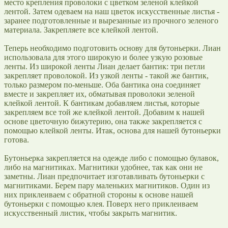
место крепления проволоки с цветком зеленой клейкой
лентой. Затем одеваем на наш цветок искусственные листья -
заранее подготовленные и вырезанные из прочного зеленого
материала. Закрепляете все клейкой лентой.
Теперь необходимо подготовить основу для бутоньерки. Лиан
использовала для этого широкую и более узкую розовые
ленты. Из широкой ленты Лиан делает бантик: три петли
закрепляет проволокой. Из узкой ленты - такой же бантик,
только размером по-меньше. Оба бантика она соединяет
вместе и закрепляет их, обматывая проволоки зеленой
клейкой лентой. К бантикам добавляем листья, которые
закрепляем все той же клейкой лентой. Добавим к нашей
основе цветочную бижутерию, она также закрепляется с
помощью клейкой ленты. Итак, основа для нашей бутоньерки
готова.
Бутоньерка закрепляется на одежде либо с помощью булавок,
либо на магнитиках. Магнитики удобнее, так как они не
заметны. Лиан предпочитает изготавливать бутоньерки с
магнитиками. Берем пару маленьких магнитиков. Один из
них приклеиваем с обратной стороны к основе нашей
бутоньерки с помощью клея. Поверх него приклеиваем
искусственный листик, чтобы закрыть магнитик.