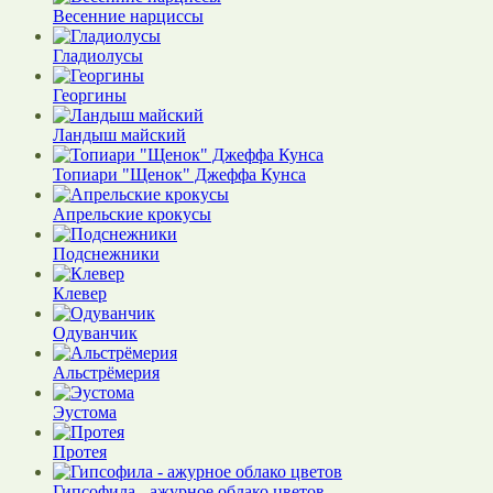
Весенние нарциссы
Гладиолусы
Георгины
Ландыш майский
Топиари "Щенок" Джеффа Кунса
Апрельские крокусы
Подснежники
Клевер
Одуванчик
Альстрёмерия
Эустома
Протея
Гипсофила - ажурное облако цветов