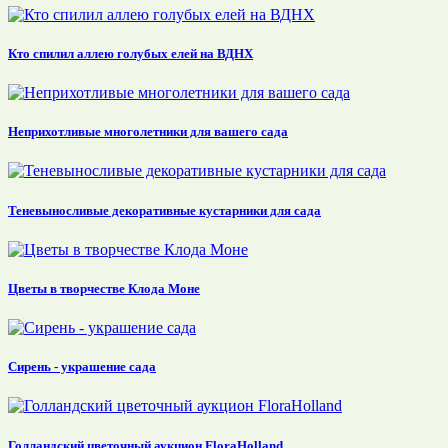
Кто спилил аллею голубых елей на ВДНХ
Неприхотливые многолетники для вашего сада
Теневыносливые декоративные кустарники для сада
Цветы в творчестве Клода Моне
Сирень - украшение сада
Голландский цветочный аукцион FloraHolland