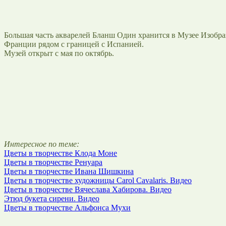
Большая часть акварелей Бланш Один хранится в Музее Изобраз
Франции рядом с границей с Испанией.
Музей открыт с мая по октябрь.
Интересное по теме:
Цветы в творчестве Клода Моне
Цветы в творчестве Ренуара
Цветы в творчестве Ивана Шишкина
Цветы в творчестве художницы Carol Cavalaris. Видео
Цветы в творчестве Вячеслава Хабирова. Видео
Этюд букета сирени. Видео
Цветы в творчестве Альфонса Мухи