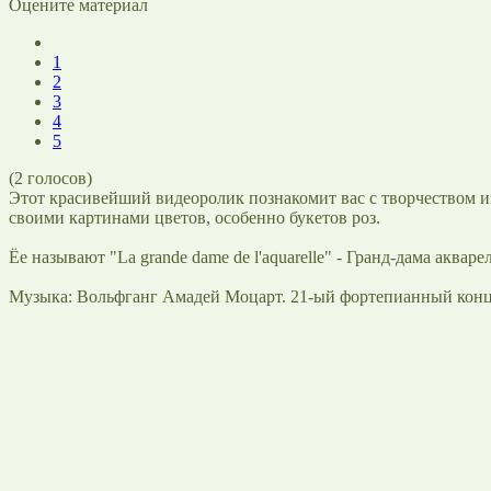
Оцените материал
1
2
3
4
5
(
2
голосов)
Этот красивейший видеоролик познакомит вас с творчеством 
своими картинами цветов, особенно букетов роз.
Ёе называют "La grande dame de l'aquarelle" - Гранд-дама акваре
Музыка: Вольфганг Амадей Моцарт. 21-ый фортепианный концерт,