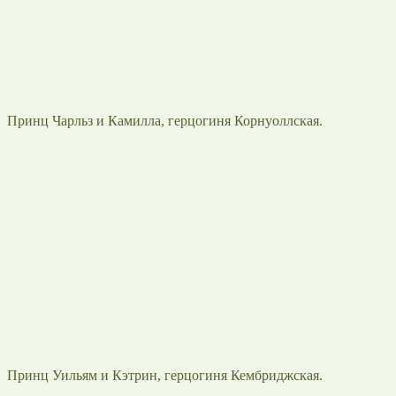
Принц Чарльз и Камилла, герцогиня Корнуоллская.
Принц Уильям и Кэтрин, герцогиня Кембриджская.