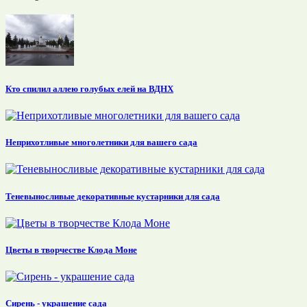
Кто спилил аллею голубых елей на ВДНХ
Неприхотливые многолетники для вашего сада
Теневыносливые декоративные кустарники для сада
Цветы в творчестве Клода Моне
Сирень - украшение сада