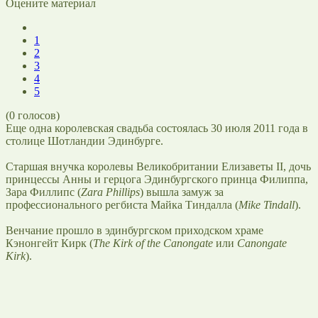
Оцените материал
1
2
3
4
5
(
0
голосов)
Еще одна королевская свадьба состоялась 30 июля 2011 года в
столице Шотландии Эдинбурге.
Старшая внучка королевы Великобритании Елизаветы II, дочь
принцессы Анны и герцога Эдинбургского принца Филиппа,
Зара Филлипс (
Zara Phillips
) вышла замуж за
профессионального регбиста Майка Тиндалла (
Mike Tindall
).
Венчание прошло в эдинбургском приходском храме
Кэнонгейт Кирк (
The Kirk of the Canongate
или
Canongate
Kirk
).