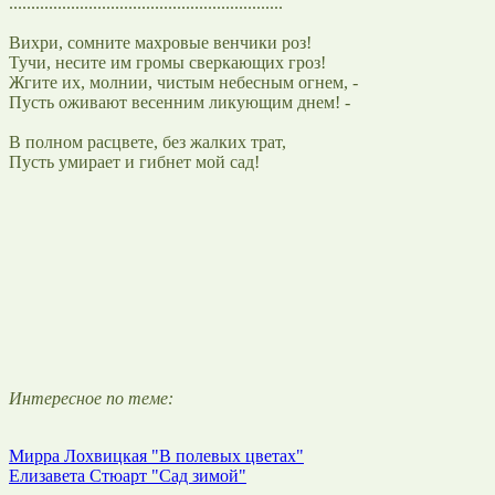
..............................................................
Вихри, сомните махровые венчики роз!
Тучи, несите им громы сверкающих гроз!
Жгите их, молнии, чистым небесным огнем, -
Пусть оживают весенним ликующим днем! -
В полном расцвете, без жалких трат,
Пусть умирает и гибнет мой сад!
Интересное по теме:
Мирра Лохвицкая "В полевых цветах"
Елизавета Стюарт "Сад зимой"