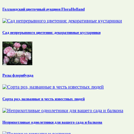
Голландский цветочный аукцион FloraHolland
Сад непрерывного цветения: декоративные кустарники
Розы флорибунда
Сорта роз, названные в честь известных людей
Неприхотливые однолетники для вашего сада и балкона