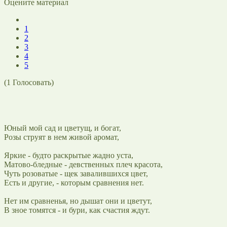
Оцените материал
1
2
3
4
5
(
1
Голосовать)
Юный мой сад и цветущ, и богат,
Розы струят в нем живой аромат,
Яркие - будто раскрытые жадно уста,
Матово-бледные - девственных плеч красота,
Чуть розоватые - щек завалившихся цвет,
Есть и другие, - которым сравнения нет.
Нет им сравненья, но дышат они и цветут,
В зное томятся - и бури, как счастия ждут.