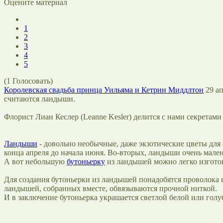
Оцените материал
1
2
3
4
5
(
1
Голосовать)
Королевская свадьба принца Уильяма и Кетрин Миддлтон
29 ап
считаются ландыши.
Флорист Лиан Кеслер (Leanne Kesler) делится с нами секретам
Ландыши
- довольно необычные, даже экзотические цветы для 
конца апреля до начала июня. Во-вторых, ландыши очень мален
А вот небольшую
бутоньерку
из ландышей можно легко изготов
Для создания бутоньерки из ландышей понадобятся проволока и
ландышей, собранных вместе, обвязываются прочной ниткой.
И в заключение бутоньерка украшается светлой белой или голу