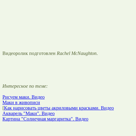
Видеоролик подготовлен
Rachel McNaughton
.
Интересное по теме:
Рисуем маки. Видео
Маки в живописи
[
Как нарисовать цветы акриловыми красками. Видео
Акварель "Маки". Видео
Картина "Солнечная маргаритка". Видео