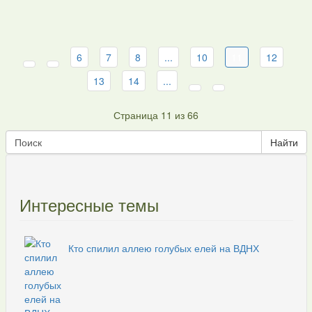
6
7
8
...
10
11
12
13
14
...
Страница 11 из 66
Интересные темы
Кто спилил аллею голубых елей на ВДНХ