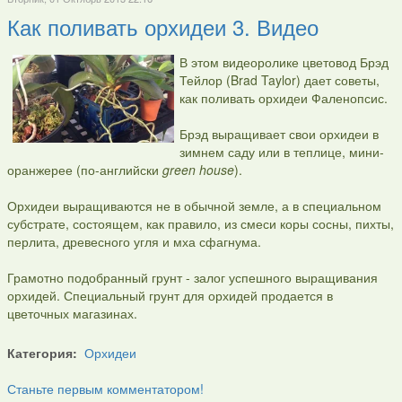
Как поливать орхидеи 3. Видео
В этом видеоролике цветовод Брэд
Тейлор (Brad Taylor) дает советы,
как поливать орхидеи Фаленопсис.
Брэд выращивает свои орхидеи в
зимнем саду или в теплице, мини-
оранжерее (по-английски
green house
).
Орхидеи выращиваются не в обычной земле, а в специальном
субстрате, состоящем, как правило, из смеси коры сосны, пихты,
перлита, древесного угля и мха сфагнума.
Грамотно подобранный грунт - залог успешного выращивания
орхидей. Специальный грунт для орхидей продается в
цветочных магазинах.
Категория:
Орхидеи
Станьте первым комментатором!