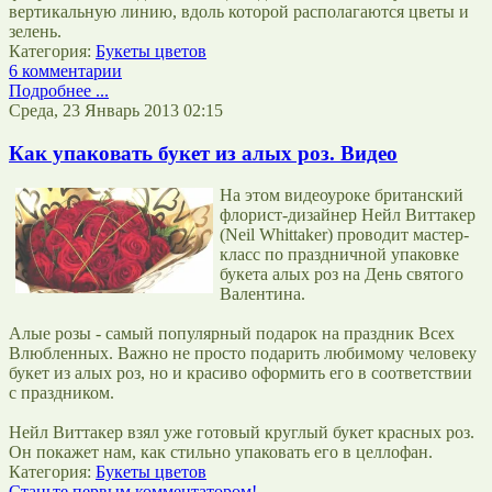
вертикальную линию, вдоль которой располагаются цветы и
зелень.
Категория:
Букеты цветов
6 комментарии
Подробнее ...
Среда, 23 Январь 2013 02:15
Как упаковать букет из алых роз. Видео
На этом видеоуроке британский
флорист-дизайнер Нейл Виттакер
(Neil Whittaker) проводит мастер-
класс по праздничной упаковке
букета алых роз на День святого
Валентина.
Алые розы - самый популярный подарок на праздник Всех
Влюбленных. Важно не просто подарить любимому человеку
букет из алых роз, но и красиво оформить его в соответствии
с праздником.
Нейл Виттакер взял уже готовый круглый букет красных роз.
Он покажет нам, как стильно упаковать его в целлофан.
Категория:
Букеты цветов
Станьте первым комментатором!