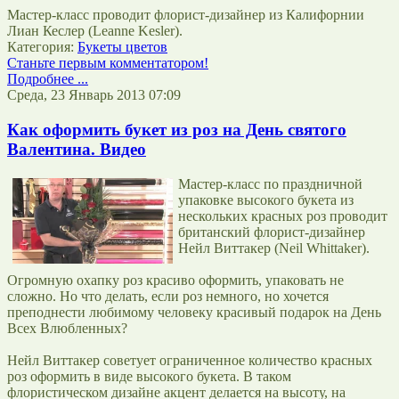
Мастер-класс проводит флорист-дизайнер из Калифорнии
Лиан Кеслер (Leanne Kesler).
Категория:
Букеты цветов
Станьте первым комментатором!
Подробнее ...
Среда, 23 Январь 2013 07:09
Как оформить букет из роз на День святого
Валентина. Видео
Мастер-класс по праздничной
упаковке высокого букета из
нескольких красных роз проводит
британский флорист-дизайнер
Нейл Виттакер (Neil Whittaker).
Огромную охапку роз красиво оформить, упаковать не
сложно. Но что делать, если роз немного, но хочется
преподнести любимому человеку красивый подарок на День
Всех Влюбленных?
Нейл Виттакер советует ограниченное количество красных
роз оформить в виде высокого букета. В таком
флористическом дизайне акцент делается на высоту, на