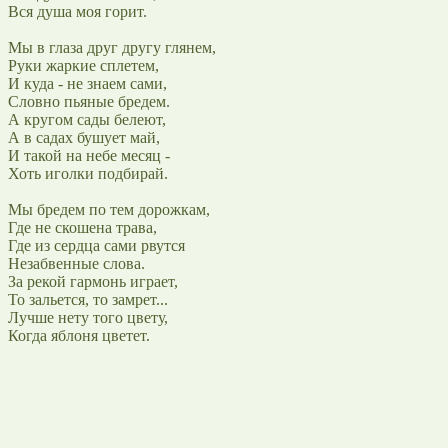
Вся душа моя горит.
Мы в глаза друг другу глянем,
Руки жаркие сплетем,
И куда - не знаем сами,
Словно пьяные бредем.
А кругом сады белеют,
А в садах бушует май,
И такой на небе месяц -
Хоть иголки подбирай.
Мы бредем по тем дорожкам,
Где не скошена трава,
Где из сердца сами рвутся
Незабвенные слова.
За рекой гармонь играет,
То зальется, то замрет...
Лучше нету того цвету,
Когда яблоня цветет.