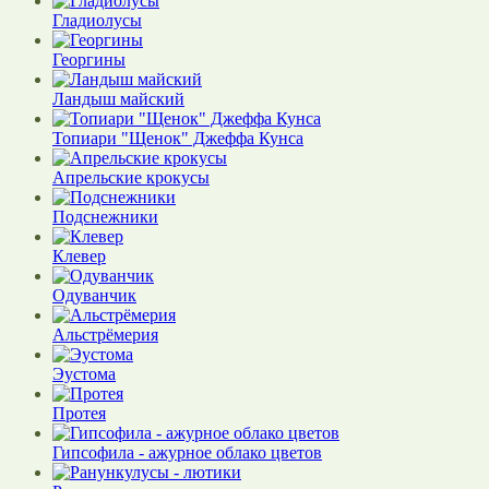
Гладиолусы
Георгины
Ландыш майский
Топиари "Щенок" Джеффа Кунса
Апрельские крокусы
Подснежники
Клевер
Одуванчик
Альстрёмерия
Эустома
Протея
Гипсофила - ажурное облако цветов