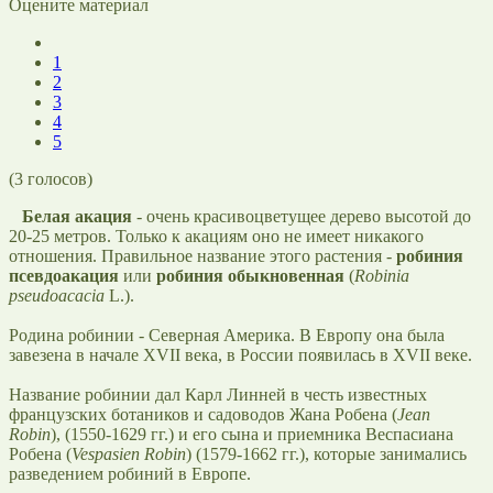
Оцените материал
1
2
3
4
5
(
3
голосов)
Белая акация
- очень красивоцветущее дерево высотой до
20-25 метров. Только к акациям оно не имеет никакого
отношения. Правильное название этого растения -
робиния
псевдоакация
или
робиния обыкновенная
(
Robinia
pseudoacacia
L.).
Родина робинии - Северная Америка. В Европу она была
завезена в начале XVII века, в России появилась в XVII веке.
Название робинии дал Карл Линней в честь известных
французских ботаников и садоводов Жана Робена (
Jean
Robin
), (1550-1629 гг.) и его сына и приемника Веспасиана
Робена (
Vespasien Robin
) (1579-1662 гг.), которые занимались
разведением робиний в Европе.