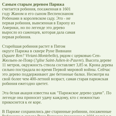
Самым старым деревом Парижа
считается робиния, посаженная в 1601
году Жаном и его сыном Веспенсианом
Робенами в королевском саду. Это - не
первая робиния, вывезенная в Европу из
Америки, но по легенде это дерево
выросло из саженцев, которая дала самая
первая робиния.
Старейшая робиния растет в Пятом
округе Парижа в сквере Руне Вивиани
(
Square Ren? Viviani-Montebello
), рядом с церковью Сен-
Жюльен-ле-Повр (
?glise Saint-Julien-le-Pauvre
). Высота дереве
11 метров, окружность ствола составляет 3,85 м. Крона дерева
сильно пострадала во время Первой мировой войны. Сейчас
это дерево поддерживают две бетонные балки. Несмотря на
свой более чем 400-летний возраст, самая старая парижская
робиния ежегодно цветет.
Эта белая акация известна как "Парижское дерево удачи". По
легенде она приносит удачу каждому, кто с нежностью
прикоснется к ее коре.
В Париже сохранились две старинные робинии, посаженные