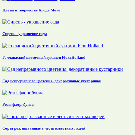
Цветы в творчестве Клода Моне
Сирень - украшение сада
Голландский цветочный аукцион FloraHolland
Сад непрерывного цветения: декоративные кустарники
Розы флорибунда
Сорта роз, названные в честь известных людей