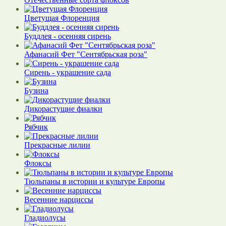
Цветущая Флоренция
Буддлея - осенняя сирень
Афанасий Фет "Сентябрьская роза"
Сирень - украшение сада
Бузина
Дикорастущие фиалки
Рябчик
Прекрасные лилии
Флоксы
Тюльпаны в истории и культуре Европы
Весенние нарциссы
Гладиолусы