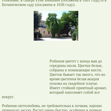
Робенами: в сквере Руне Вивиани (посажена в 1601 году) и в
Ботаническом саду (посажена в 1636 году).
Робиния цветет с конца мая до
середины июля. Цветки белые,
собраны в поникающие кисти.
Цветов бывает так много, что во
время цветения белая акация
похожа на свадебное платье.
Имеет стойкий приятный аромат,
который наполняет собой все
вокруг.
Робиния светолюбива, не требовательна к почвам, хорошо
переносит засуху. Растет очень быстро, особенно в первые