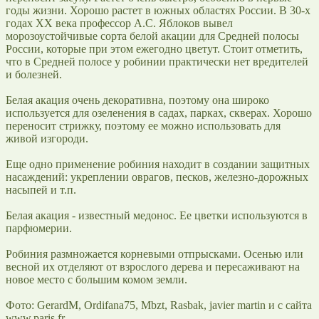
годы жизни. Хорошо растет в южных областях России. В 30-х
годах XX века профессор А.С. Яблоков вывел
морозоустойчивые сорта белой акации для Средней полосы
России, которые при этом ежегодно цветут. Стоит отметить,
что в Средней полосе у робинии практически нет вредителей
и болезней.
Белая акация очень декоративна, поэтому она широко
используется для озеленения в садах, парках, скверах. Хорошо
переносит стрижку, поэтому ее можно использовать для
живой изгороди.
Еще одно применение робиния находит в создании защитных
насаждений: укреплении оврагов, песков, железно-дорожных
насыпей и т.п.
Белая акация - известный медонос. Ее цветки используются в
парфюмерии.
Робиния размножается корневыми отпрысками. Осенью или
весной их отделяют от взрослого дерева и пересаживают на
новое место с большим комом земли.
Фото: GerardM, Ordifana75, Mbzt, Rasbak, javier martin и с сайта
www.paris.fr.