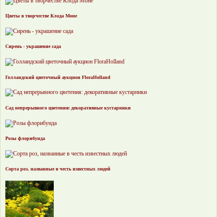
Цветы в творчестве Клода Моне
Сирень - украшение сада
Голландский цветочный аукцион FloraHolland
Сад непрерывного цветения: декоративные кустарники
Розы флорибунда
Сорта роз, названные в честь известных людей