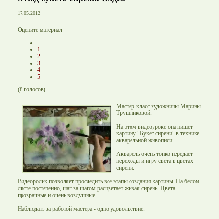
17.05.2012
Оцените материал
1
2
3
4
5
(
8
голосов)
Мастер-класс художницы Марины
Трушниковой.
На этом видеоуроке она пишет
картину "Букет сирени" в технике
акварельной живописи.
Акварель очень тонко передает
переходы и игру света в цветах
сирени.
Видеоролик позволяет проследить все этапы создания картины. На белом
листе постепенно, шаг за шагом расцветает живая сирень. Цвета
прозрачные и очень воздушные.
Наблюдать за работой мастера - одно удовольствие.