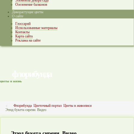
Элементы декора сада
Озеленение балконов
Дикорастущие цветы
О сайте
Глоссарий
Использованные материалы
Контакты
Карта сайта
Реклама на сайте
флорибунда
цветы и жизнь
Флорибунда
Цветочный портал
Цветы в живописи
Этюд букета сирени. Видео
Этюд букета сирени. Видео