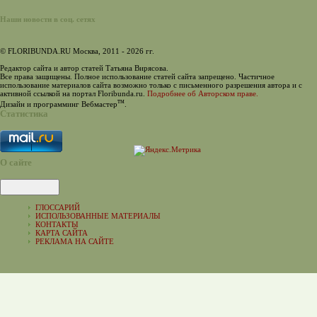
Наши новости в соц. сетях
© FLORIBUNDA.RU Москва, 2011 - 2026 гг.
Редактор сайта и автор статей Татьяна Вирясова.
Все права защищены. Полное использование статей сайта запрещено. Частичное
использование материалов сайта возможно только с письменного разрешения автора и с
активной ссылкой на портал Floribunda.ru.
Подробнее об Авторском праве.
тм
Дизайн и программинг Вебмастер
.
Статистика
О сайте
ГЛОССАРИЙ
ИСПОЛЬЗОВАННЫЕ МАТЕРИАЛЫ
КОНТАКТЫ
КАРТА САЙТА
РЕКЛАМА НА САЙТЕ