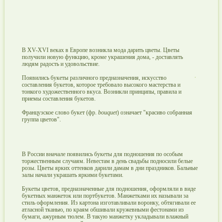
В XV-XVI веках в Европе возникла мода дарить цветы. Цветы
получили новую функцию, кроме украшения дома, - доставлять
людям радость и удовольствие.
Появились букеты различного предназначения, искусство
составления букетов, которое требовало высокого мастерства и
тонкого художественного вкуса. Возникли принципы, правила и
приемы составления букетов.
Французское слово букет (фр.
bouquet
) означает "красиво собранная
группа цветов".
В России вначале появились букеты для подношения по особым
торжественным случаям. Невестам в день свадьбы подносили белые
розы. Цветы ярких оттенков дарили дамам в дни праздников. Бальные
залы начали украшать яркими букетами.
Букеты цветов, предназначенные для подношения, оформляли в виде
букетных манжеток или портбукетов. Манжетками их называли за
стиль оформления. Из картона изготавливали воронку, обтягивали ее
атласной тканью, по краям обшивали кружевными фестонами из
бумаги, ажурным тюлем. В такую манжетку укладывали влажный