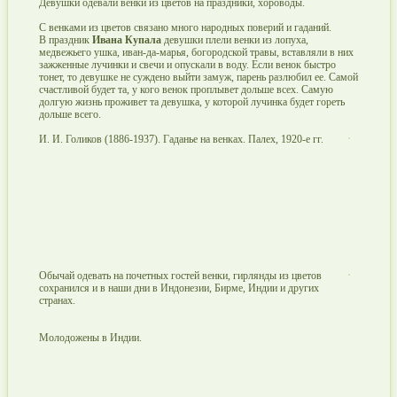
Девушки одевали венки из цветов на праздники, хороводы.
С венками из цветов связано много народных поверий и гаданий.
В праздник
Ивана Купала
девушки плели венки из лопуха,
медвежьего ушка, иван-да-марья, богородской травы, вставляли в них
зажженные лучинки и свечи и опускали в воду. Если венок быстро
тонет, то девушке не суждено выйти замуж, парень разлюбил ее. Самой
счастливой будет та, у кого венок проплывет дольше всех. Самую
долгую жизнь проживет та девушка, у которой лучинка будет гореть
дольше всего.
И. И. Голиков (1886-1937). Гаданье на венках. Палех, 1920-е гг.
Обычай одевать на почетных гостей венки, гирлянды из цветов
сохранился и в наши дни в Индонезии, Бирме, Индии и других
странах.
Молодожены в Индии.