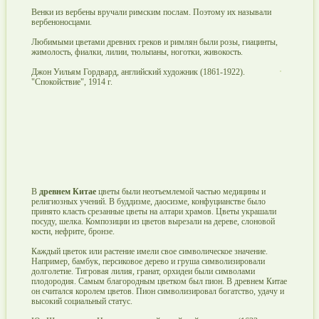
Венки из вербены вручали римским послам. Поэтому их называли
вербеноносцами.
Любимыми цветами древних греков и римлян были розы, гиацинты,
жимолость, фиалки, лилии, тюльпаны, ноготки, живокость.
Джон Уильям Гордвард, английский художник (1861-1922).
"Спокойствие", 1914 г.
В
древнем Китае
цветы были неотъемлемой частью медицины и
религиозных учений. В буддизме, даосизме, конфуцианстве было
принято класть срезанные цветы на алтари храмов. Цветы украшали
посуду, шелка. Композиции из цветов вырезали на дереве, слоновой
кости, нефрите, бронзе.
Каждый цветок или растение имели свое символическое значение.
Например, бамбук, персиковое дерево и груша символизировали
долголетие. Тигровая лилия, гранат, орхидеи были символами
плодородия. Самым благородным цветком был пион. В древнем Китае
он считался королем цветов. Пион символизировал богатство, удачу и
высокий социальный статус.