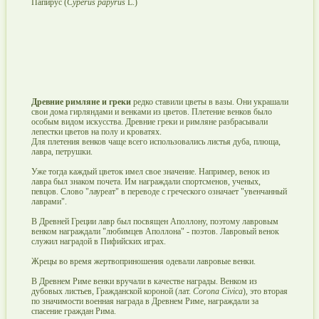
Папирус (
Cyperus papyrus
L.)
Древние римляне и греки
редко ставили цветы в вазы. Они украшали
свои дома гирляндами и венками из цветов. Плетение венков было
особым видом искусства. Древние греки и римляне разбрасывали
лепестки цветов на полу и кроватях.
Для плетения венков чаще всего использовались листья дуба, плюща,
лавра, петрушки.
Уже тогда каждый цветок имел свое значение. Например, венок из
лавра был знаком почета. Им награждали спортсменов, ученых,
певцов. Слово "лауреат" в переводе с греческого означает "увенчанный
лаврами".
В Древней Греции лавр был посвящен Аполлону, поэтому лавровым
венком награждали "любимцев Аполлона" - поэтов. Лавровый венок
служил наградой в Пифийских играх.
Жрецы во время жертвоприношения одевали лавровые венки.
В Древнем Риме венки вручали в качестве награды. Венком из
дубовых листьев, Гражданской короной (лат.
Corona Civica
), это вторая
по значимости военная награда в Древнем Риме, награждали за
спасение граждан Рима.