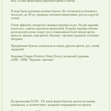
мох, а в нем проволокой укрепляли цветы и листья.
В моде были огромные вазовые букеты. Их составляли из большого
числа роз, до 30-ти, украшали листьями папоротника, рогоза и другой
зелени.
Очень эффектно смотрелись пышные корзины из роз. На дно корзины
клали мох, а цветы укрепляли проволокой. В центре корзины обычно
располагались розы, вокруг роз устанавливали более низкие цветы:
крокусы, фиалки, маргаритки. Корзину с цветами украшали золотыми
шнурами.
Праздничные букеты составляли из самых дорогих цветов: роз, лилий,
ландышей.
Федерико Оларио (Federico Olaria Torres), испанский художник
(1848 - 1898). "Корзина с цветами".
На протяжении XVIII - XX веков форма букетов цветов постоянно
изменялась, в соответствии с модными тенденциями тех времен.