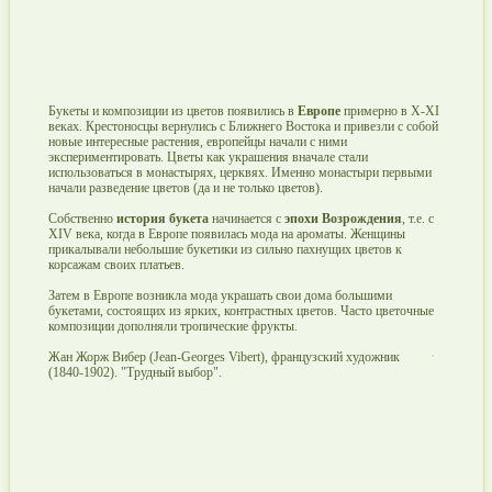
Букеты и композиции из цветов появились в
Европе
примерно в X-XI
веках. Крестоносцы вернулись с Ближнего Востока и привезли с собой
новые интересные растения, европейцы начали с ними
экспериментировать. Цветы как украшения вначале стали
использоваться в монастырях, церквях. Именно монастыри первыми
начали разведение цветов (да и не только цветов).
Собственно
история букета
начинается с
эпохи Возрождения
, т.е. с
XIV века, когда в Европе появилась мода на ароматы. Женщины
прикалывали небольшие букетики из сильно пахнущих цветов к
корсажам своих платьев.
Затем в Европе возникла мода украшать свои дома большими
букетами, состоящих из ярких, контрастных цветов. Часто цветочные
композиции дополняли тропические фрукты.
Жан Жорж Вибер (Jean-Georges Vibert), французский художник
(1840-1902). "Трудный выбор".