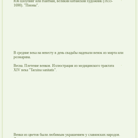
Юн Шоупинг или Нантиан, великий китайский художник (1633-
1690). "Пионы".
В средние века на невесту в день свадьбы надевали венок из мирта или
розмарина.
Весна. Плетение венков. Иллюстрация из медицинского трактата
XIV века "Tacuina sanitatis".
Венки из цветов были любимым украшением у славянских народов.