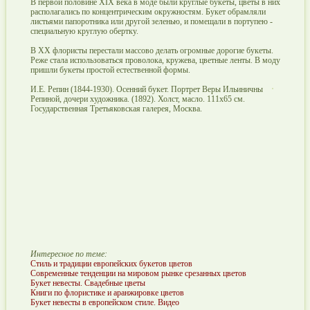
В первой половине XIX века в моде были круглые букеты, цветы в них
располагались по концентрическим окружностям. Букет обрамляли
листьями папоротника или другой зеленью, и помещали в портупею -
специальную круглую обертку.
В ХХ флористы перестали массово делать огромные дорогие букеты.
Реже стала использоваться проволока, кружева, цветные ленты. В моду
пришли букеты простой естественной формы.
И.Е. Репин (1844-1930). Осенний букет. Портрет Веры Ильиничны
Репиной, дочери художника. (1892). Холст, масло. 111х65 см.
Государственная Третьяковская галерея, Москва.
Интересное по теме:
Стиль и традиции европейских букетов цветов
Современные тенденции на мировом рынке срезанных цветов
Букет невесты. Свадебные цветы
Книги по флористике и аранжировке цветов
Букет невесты в европейском стиле. Видео