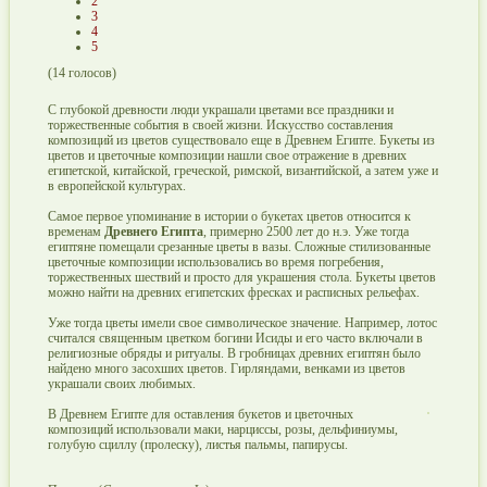
2
3
4
5
(
14
голосов)
С глубокой древности люди украшали цветами все праздники и
торжественные события в своей жизни. Искусство составления
композиций из цветов существовало еще в Древнем Египте. Букеты из
цветов и цветочные композиции нашли свое отражение в древних
египетской, китайской, греческой, римской, византийской, а затем уже и
в европейской культурах.
Самое первое упоминание в истории о букетах цветов относится к
временам
Древнего Египта
, примерно 2500 лет до н.э. Уже тогда
египтяне помещали срезанные цветы в вазы. Сложные стилизованные
цветочные композиции использовались во время погребения,
торжественных шествий и просто для украшения стола. Букеты цветов
можно найти на древних египетских фресках и расписных рельефах.
Уже тогда цветы имели свое символическое значение. Например, лотос
считался священным цветком богини Исиды и его часто включали в
религиозные обряды и ритуалы. В гробницах древних египтян было
найдено много засохших цветов. Гирляндами, венками из цветов
украшали своих любимых.
В Древнем Египте для оставления букетов и цветочных
композиций использовали маки, нарциссы, розы, дельфиниумы,
голубую сциллу (пролеску), листья пальмы, папирусы.