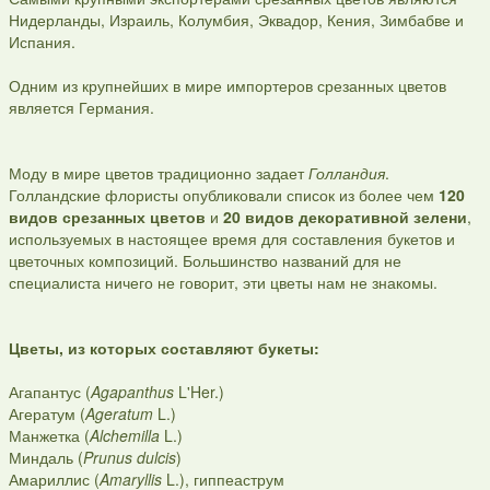
Нидерланды, Израиль, Колумбия, Эквадор, Кения, Зимбабве и
Испания.
Одним из крупнейших в мире импортеров срезанных цветов
является Германия.
Моду в мире цветов традиционно задает
Голландия
.
Голландские флористы опубликовали список из более чем
120
видов срезанных цветов
и
20 видов декоративной зелени
,
используемых в настоящее время для составления букетов и
цветочных композиций. Большинство названий для не
специалиста ничего не говорит, эти цветы нам не знакомы.
Цветы, из которых составляют букеты:
Агапантус (
Agapanthus
L'Her.)
Агератум (
Ageratum
L.)
Манжетка (
Alchemilla
L.)
Миндаль (
Prunus dulcis
)
Амариллис (
Amaryllis
L.), гиппеаструм