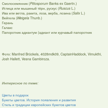
Смолосемянник (
Pittosporum
Banks ex Gaertn.)
Иглица или мышиный тёрн, рускус (
Ruscus
L.)
Ива или ветла, ракита, лоза, верба, лозина (
Salix
L.)
Вейгела (
Weigela
Thunb.)
Герань
Галакс
Папоротник адиантум (адиант или курчавый папоротник
Фото: Manfred Brückels, 4028mdk09, CaptainHaddock, Vimukthi,
Josh Hallett, Vesna Gambiroza.
Интересное по теме:
Цветы в подарок
Букеты цветов. История появления и развития
Стиль и традиции европейских букетов цветов