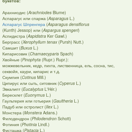
букетов:
Арахниодис (
Arachniodes
Blume)
Аспарагус или спаржа (
Asparagus
L.)
Аспарагус Шпренгера
(
Asparagus densiflorus
(Kunth) Jessop) или (
Aspargus spengeri
)
Аспидистра (
Aspidistra
Ker Gawl.)
Берграсс (
Xerophyllum tenax
(Pursh) Nutt.)
Самшит (
Buxus
L.)
Кипарисовик (
Chamaecyparis
Spach)
Хвойные (
Pinophyta
(Rupr.) Rupr.):
можжевельник, кедр, пихта, лиственница, ель, сосна, тис,
секвойя, каури, кипарис и т.д.
Скумпия (
Cotinus
Mill.)
Ципирус или сыть, ситовник (
Cyperus
L.)
Эвкалипт (
Eucalyptus
L'Hér.)
Бересклет (
Euonymus
L.)
Гаультерия или готьерия (
Gaultheria
L.)
Падуб или остролист (
Ilex
L.)
Монстера (
Monstera
Adans.)
Филодендрон (
Philodendron
Schott)
Фотиния (
Photinia
Lindl.)
Фисташка (
Pistacia
L.)