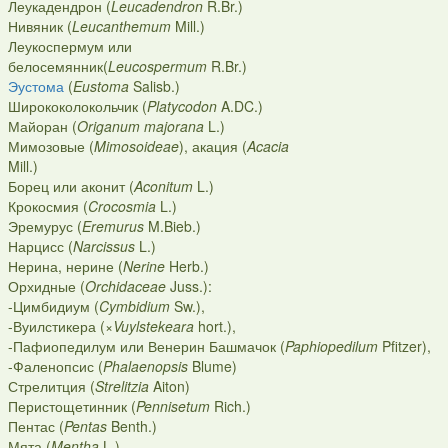
Леукадендрон (
Leucadendron
R.Br.)
Нивяник (
Leucanthemum
Mill.)
Леукоспермум или
белосемянник(
Leucospermum
R.Br.)
Эустома
(
Eustoma
Salisb.)
Ширококолокольчик (
Platycodon
A.DC.)
Майоран (
Origanum majorana
L.)
Мимозовые (
Mimosoideae
), акация (
Acacia
Mill.)
Борец или аконит (
Aconitum
L.)
Крокосмия (
Crocosmia
L.)
Эремурус (
Eremurus
M.Bieb.)
Нарцисс (
Narcissus
L.)
Нерина, нерине (
Nerine
Herb.)
Орхидные (
Orchidaceae
Juss.):
-Цимбидиум (
Cymbidium
Sw.),
-Вуилстикера (×
Vuylstekeara
hort.),
-Пафиопедилум или Венерин Башмачок (
Paphiopedilum
Pfitzer),
-Фаленопсис (
Phalaenopsis
Blume)
Стрелитция (
Strelitzia
Aiton)
Перистощетинник (
Pennisetum
Rich.)
Пентас (
Pentas
Benth.)
Мята (
Mentha
L.)