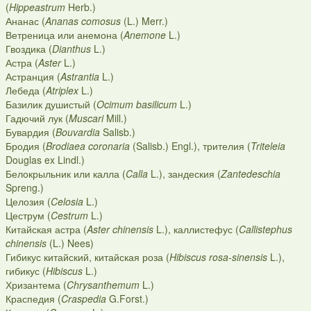
(
Hippeastrum
Herb.)
Ананас (
Ananas comosus
(L.) Merr.)
Ветреница или анемона (
Anemone
L.)
Гвоздика (
Dianthus
L.)
Астра (
Aster
L.)
Астранция (
Astrantia
L.)
Лебеда (
Atriplex
L.)
Базилик душистый (
Ocimum basilicum
L.)
Гадючий лук (
Muscari
Mill.)
Бувардия (
Bouvardia
Salisb.)
Бродия (
Brodiaea coronaria
(Salisb.) Engl.), трителия (
Triteleia
Douglas ex Lindl.)
Белокрыльник или калла (
Calla
L.), зандеския (
Zantedeschia
Spreng.)
Целозия (
Celosia
L.)
Цеструм (
Cestrum
L.)
Китайская астра (
Aster chinensis
L.), каллистефус (
Callistephus
chinensis
(L.) Nees)
Гибикус китайский, китайская роза (
Hibiscus rosa-sinensis
L.),
гибикус (
Hibiscus
L.)
Хризантема (
Chrysanthemum
L.)
Краспедия (
Craspedia
G.Forst.)