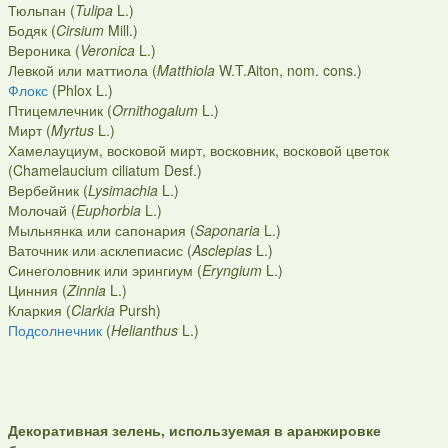
Тюльпан (
Tulipa
L.)
Бодяк (
Cirsium
Mill.)
Вероника (
Veronica
L.)
Левкой или маттиола (
Matthiola
W.T.Aiton, nom. cons.)
Флокс
(Phlox L.)
Птицемлечник (
Ornithogalum
L.)
Мирт (
Myrtus
L.)
Хамелауциум, восковой мирт, восковник, восковой цветок
(Chamelaucium ciliatum Desf.)
Вербейник (
Lysimachia
L.)
Молочай (
Euphorbia
L.)
Мыльнянка или сапонария (
Saponaria
L.)
Ваточник или асклепиасис (
Asclepias
L.)
Синеголовник или эрингиум (
Eryngium
L.)
Цинния (
Zinnia
L.)
Кларкия (
Clarkia
Pursh)
Подсолнечник
(
Helianthus
L.)
Декоративная зелень, используемая в аранжировке