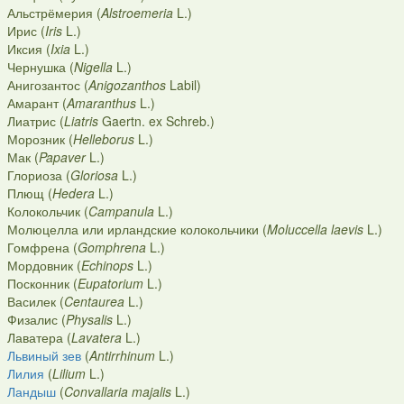
Альстрёмерия (
Alstroemeria
L.)
Ирис (
Iris
L.)
Иксия (
Ixia
L.)
Чернушка (
Nigella
L.)
Анигозантос (
Anigozanthos
Labil)
Амарант (
Amaranthus
L.)
Лиатрис (
Liatris
Gaertn. ex Schreb.)
Морозник (
Helleborus
L.)
Мак (
Papaver
L.)
Глориоза (
Gloriosa
L.)
Плющ (
Hedera
L.)
Колокольчик (
Campanula
L.)
Молюцелла или ирландские колокольчики (
Moluccella laevis
L.)
Гомфрена (
Gomphrena
L.)
Мордовник (
Echinops
L.)
Посконник (
Eupatorium
L.)
Василек (
Centaurea
L.)
Физалис (
Physalis
L.)
Лаватера (
Lavatera
L.)
Львиный зев
(
Antirrhinum
L.)
Лилия
(
Lilium
L.)
Ландыш
(
Convallaria majalis
L.)