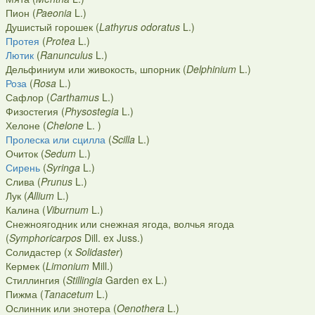
Пион (
Paeonia
L.)
Душистый горошек (
Lathyrus odoratus
L.)
Протея
(
Protea
L.)
Лютик
(
Ranunculus
L.)
Дельфиниум или живокость, шпорник (
Delphinium
L.)
Роза
(
Rosa
L.)
Сафлор (
Carthamus
L.)
Физостегия (
Physostegia
L.)
Хелоне (
Chelone
L. )
Пролеска или сцилла
(
Scilla
L.)
Очиток (
Sedum
L.)
Сирень
(
Syringa
L.)
Слива (
Prunus
L.)
Лук (
Allium
L.)
Калина (
Viburnum
L.)
Снежноягодник или снежная ягода, волчья ягода
(
Symphoricarpos
Dill. ex Juss.)
Солидастер (x
Solidaster
)
Кермек (
Limonium
Mill.)
Стиллингия (
Stillingia
Garden ex L.)
Пижма (
Tanacetum
L.)
Ослинник или энотера (
Oenothera
L.)