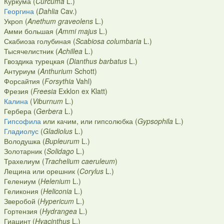
Куркума (
Curcuma
L.)
Георгина
(
Dahlia
Cav.)
Укроп (
Anethum graveolens
L.)
Амми большая (
Ammi majus
L.)
Скабиоза голубиная (
Scabiosa columbaria
L.)
Тысячелистник (
Achillea
L.)
Гвоздика турецкая (
Dianthus barbatus
L.)
Антуриум (
Anthurium
Schott)
Форсайтия (
Forsythia
Vahl)
Фрезия (
Freesia
Exklon ex Klatt)
Калина
(
Viburnum
L.)
Гербера (
Gerbera
L.)
Гипсофила
или качим, или гипсолюбка (
Gypsophila
L.)
Гладиолус
(
Gladiolus
L.)
Володушка (
Bupleurum
L.)
Золотарник (
Solidago
L.)
Трахелиум (
Trachelium caeruleum
)
Лещина или орешник (
Corylus
L.)
Гелениум (
Helenium
L.)
Геликония (
Heliconia
L.)
Зверобой (
Hypericum
L.)
Гортензия (
Hydrangea
L.)
Гиацинт (
Hyacinthus
L.)