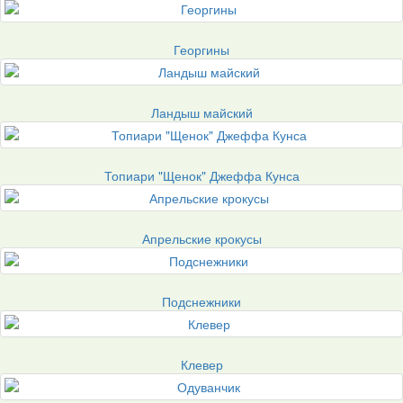
Георгины
Ландыш майский
Топиари "Щенок" Джеффа Кунса
Апрельские крокусы
Подснежники
Клевер