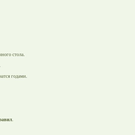
ного стола.
.
чатся годами.
равил
.