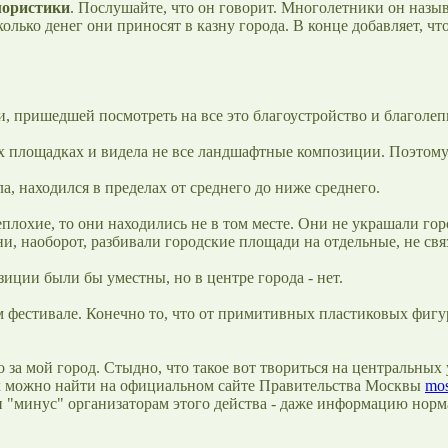
лористики
. Послушайте, что он говорит. Многолетники он назыв
лько денег они приносят в казну города. В конце добавляет, чт
, пришедшей посмотреть на все это благоустройство и благолеп
ных площадках и видела не все ландшафтные композиции. Поэтому
, находился в пределах от среднего до ниже среднего.
лохие, то они находились не в том месте. Они не украшали гор
и, наоборот, разбивали городские площади на отдельные, не св
иции были бы уместны, но в центре города - нет.
том фестивале. Конечно то, что от примитивных пластиковых фи
о за мой город. Стыдно, что такое вот твориться на центральны
 Их можно найти на официальном сайте Правительства Москвы
mos
ин "минус" организаторам этого действа - даже информацию норм