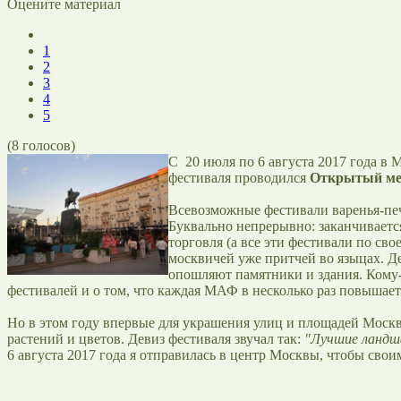
Оцените материал
1
2
3
4
5
(
8
голосов)
С 20 июля по 6 августа 2017 года в
фестиваля проводился
Открытый меж
Всевозможные фестивали варенья-печ
Буквально непрерывно: заканчивается
торговля (а все эти фестивали по св
москвичей уже притчей во языцах. Д
опошляют памятники и здания. Кому-
фестивалей и о том, что каждая МАФ в несколько раз повышает
Но в этом году впервые для украшения улиц и площадей Моск
растений и цветов. Девиз фестиваля звучал так:
"Лучшие ландш
6 августа 2017 года я отправилась в центр Москвы, чтобы свои