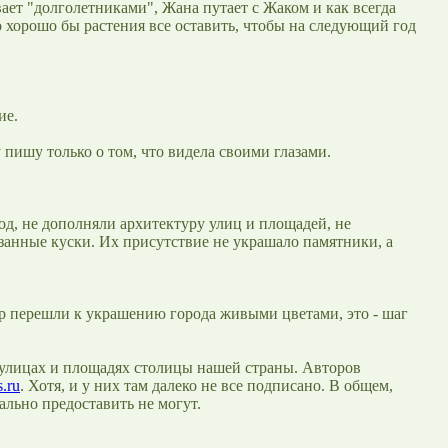
ает "долголетниками", Жана путает с Жаком и как всегда
о хорошо бы растения все оставить, чтобы на следующий год
ие.
 пишу только о том, что видела своими глазами.
од, не дополняли архитектуру улиц и площадей, не
язанные куски. Их присутствие не украшало памятники, а
гур перешли к украшению города живыми цветами, это - шаг
х улицах и площадях столицы нашей страны. Авторов
.ru
. Хотя, и у них там далеко не все подписано. В общем,
ально предоставить не могут.