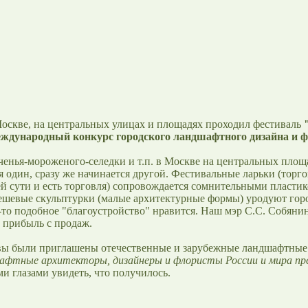
 Москве, на центральных улицах и площадях проходил фестиваль
дународный конкурс городского ландшафтного дизайна и 
енья-мороженого-селедки и т.п. в Москве на центральных площа
 один, сразу же начинается другой. Фестивальные ларьки (торго
оей сути и есть торговля) сопровождается сомнительными пласт
ешевые скульптурки (малые архитектурные формы) уродуют гор
то подобное "благоустройство" нравится. Наш мэр С.С. Собянин
 прибыль с продаж.
вы были приглашены отечественные и зарубежные ландшафтные 
афтные архитекторы, дизайнеры и флористы России и мира пр
ми глазами увидеть, что получилось.