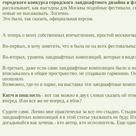
городского конкурса городского ландшафтного дизайна и ф
рассказывает, как выгодны для Москвы подобные фестивали, ско
новые не высаживать. Логично.
Это была, так сказать, официальная версия.
А теперь о моих собственных впечатлениях, простой москвички
Во-первых, я хочу заметить, что я была не на всех фестиваль
Во-вторых, уровень ландшафтных композиций, которые я видела
В-третьих, даже если сами ландшафтные композиции были и неп
вписывались в общее пространство, не создавали гармонию. Он
опошляло.
Возможно, где-то в парке, на выставке эти ландшафтные композ
Китч и пошлость
- вот так можно в двух словах сказать об э
вперед. Или все же не вперед, а вбок?
Судите сами. Лично мне практически за все это стыдно. Стыдн
ландшафтных композиций я в этой статье указывать не буду.
догадывайся как хочешь - кто автор, кто исполнитель. Еще од