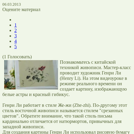
06.03.2013
Оцените материал
1
2
3
4
5
(
1
Голосовать)
Познакомьтесь с китайской
техникой живописи. Мастер-класс
проводит художник Генри Ли
(Henry Li). На этом видеоуроке в
режиме реального времени он
создает картину, изображающую
белые астры и красный гибикус.
Генри Ли работает в стиле Же-жи (Zhe-zhi). По-другому этот
стиль восточной живописи называется стилем "срезанных
цветов". Обратите внимание, что такой стиль письма
кардинально отличается от натюрмортов, привычных для
западной живописи.
Для создания картины Генри Ли использовал рисовую бумагу