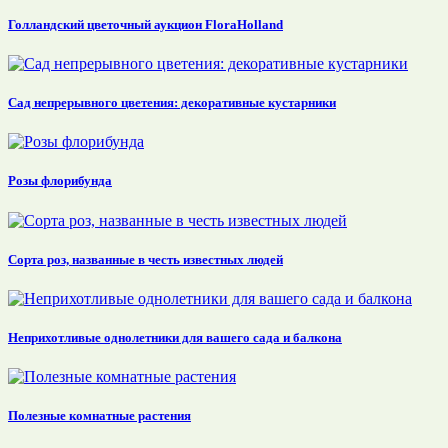
Голландский цветочный аукцион FloraHolland
Сад непрерывного цветения: декоративные кустарники
Розы флорибунда
Сорта роз, названные в честь известных людей
Неприхотливые однолетники для вашего сада и балкона
Полезные комнатные растения