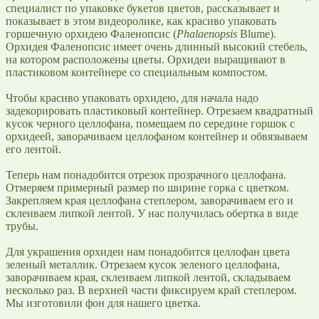
специалист по упаковке букетов цветов, рассказывает и
показывает в этом видеоролике, как красиво упаковать
горшечную орхидею Фаленопсис (
Phalaenopsis
Blume).
Орхидея Фаленопсис имеет очень длинный высокий стебель,
на котором расположены цветы. Орхидеи выращивают в
пластиковом контейнере со специальным компостом.
Чтобы красиво упаковать орхидею, для начала надо
задекорировать пластиковый контейнер. Отрезаем квадратный
кусок черного целлофана, помещаем по середине горшок с
орхидеей, заворачиваем целлофаном контейнер и обвязываем
его лентой.
Теперь нам понадобится отрезок прозрачного целлофана.
Отмеряем примерный размер по ширине горка с цветком.
Закрепляем края целлофана степлером, заворачиваем его и
склеиваем липкой лентой. У нас получилась обертка в виде
трубы.
Для украшения орхидеи нам понадобится целлофан цвета
зеленый металлик. Отрезаем кусок зеленого целлофана,
заворачиваем края, склеиваем липкой лентой, складываем
несколько раз. В верхней части фиксируем край степлером.
Мы изготовили фон для нашего цветка.