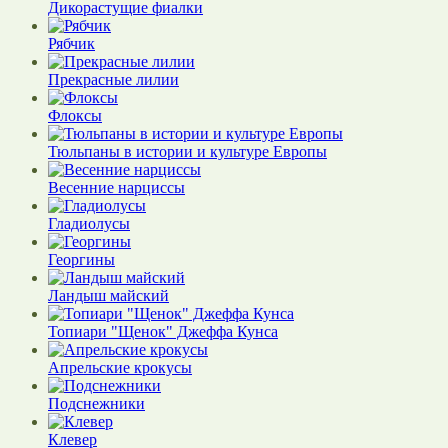
Дикорастущие фиалки
Рябчик
Прекрасные лилии
Флоксы
Тюльпаны в истории и культуре Европы
Весенние нарциссы
Гладиолусы
Георгины
Ландыш майский
Топиари "Щенок" Джеффа Кунса
Апрельские крокусы
Подснежники
Клевер