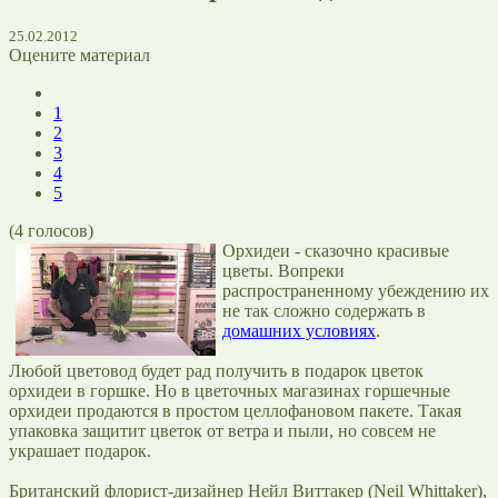
25.02.2012
Оцените материал
1
2
3
4
5
(
4
голосов)
Орхидеи - сказочно красивые
цветы. Вопреки
распространенному убеждению их
не так сложно содержать в
домашних условиях
.
Любой цветовод будет рад получить в подарок цветок
орхидеи в горшке. Но в цветочных магазинах горшечные
орхидеи продаются в простом целлофановом пакете. Такая
упаковка защитит цветок от ветра и пыли, но совсем не
украшает подарок.
Британский флорист-дизайнер Нейл Виттакер (Neil Whittaker),