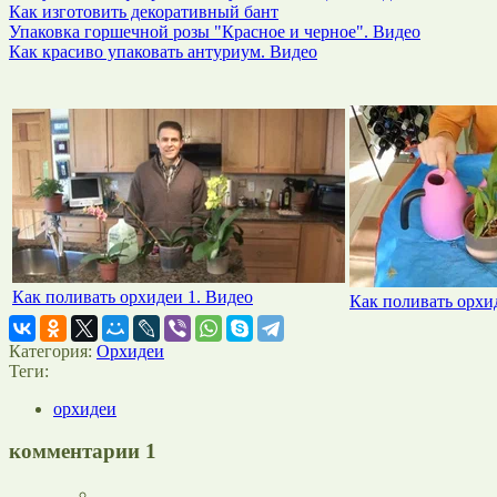
Как изготовить декоративный бант
Упаковка горшечной розы "Красное и черное". Видео
Как красиво упаковать антуриум. Видео
Как поливать орхидеи 1. Видео
Как поливать орхи
Категория:
Орхидеи
Теги:
орхидеи
комментарии
1