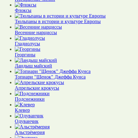
Флоксы
Тюльпаны в истории и культуре Европы
Весенние нарциссы
Гладиолусы
Георгины
Ландыш майский
Топиари "Щенок" Джеффа Кунса
Апрельские крокусы
Подснежники
Клевер
Одуванчик
Альстрёмерия