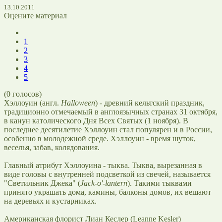
13.10.2011
Оцените материал
1
2
3
4
5
(
0
голосов)
Хэллоуин (англ.
Halloween
) - древний кельтский праздник,
традиционно отмечаемый в англоязычных странах 31 октября,
в канун католического Дня Всех Святых (1 ноября). В
последнее десятилетие Хэллоуин стал популярен и в России,
особенно в молодежной среде. Хэллоуин - время шуток,
веселья, забав, колядования.
Главный атрибут Хэллоуина - тыква. Тыква, вырезанная в
виде головы с внутренней подсветкой из свечей, называется
"Светильник Джека" (
Jack-o'-lantern
). Такими тыквами
принято украшать дома, камины, балконы домов, их вешают
на деревьях и кустарниках.
Американская флорист Лиан Кеслер (Leanne Kesler)