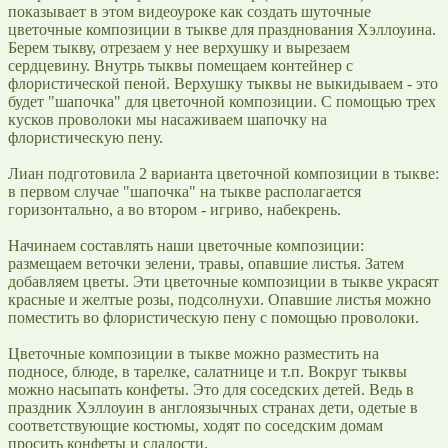
показывает в этом видеоуроке как создать шуточные
цветочные композиции в тыкве для празднования Хэллоуина.
Берем тыкву, отрезаем у нее верхушку и вырезаем
сердцевину. Внутрь тыквы помещаем контейнер с
флористической пеной. Верхушку тыквы не выкидываем - это
будет "шапочка" для цветочной композиции. С помощью трех
кусков проволоки мы насаживаем шапочку на
флористическую пену.
Лиан подготовила 2 варианта цветочной композиции в тыкве:
в первом случае "шапочка" на тыкве располагается
горизонтально, а во втором - игриво, набекрень.
Начинаем составлять наши цветочные композиции:
размещаем веточки зелени, травы, опавшие листья. Затем
добавляем цветы. Эти цветочные композиции в тыкве украсят
красные и желтые розы, подсолнухи. Опавшие листья можно
поместить во флористическую пену с помощью проволоки.
Цветочные композиции в тыкве можно разместить на
подносе, блюде, в тарелке, салатнице и т.п. Вокруг тыквы
можно насыпать конфеты. Это для соседских детей. Ведь в
праздник Хэллоуин в англоязычных странах дети, одетые в
соответствующие костюмы, ходят по соседским домам
просить конфеты и сладости.