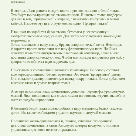
паутиной.
В этот раз Лиан решила создать цветочную композицию в белой тыкве.
Это будет тыква-привидение, тыква-призрак. И цветы и травы подберем
для нее в тон, "призрачные" - неяркие, с нечеткими контурами и белой
каймой. Назовем эту цветочную композицию "Призрак тыквы".
Итак, нам понадобится белая тыква. Отрезаем у нее верхушку и
аккуратно вырезаем сердцевинку. Для этого воспользуемся ложкой для
мороженого.
Затем помещаем в нашу тыкву брусок флористической пены. Некоторые
флористы просто вставляют в тыкву флористическую пену. Но Лиан
советует поместить внутрь тыквы пластиковый контейнер, а уже в него
поставить флористическую пену. Чтобы композиция получилась ровной, у
флористической пены надо подрезать края.
Приступаем к составлению цветочной композиции. Ее основу составят
еще нераспустившиеся белые гортензии. Это очень "призрачные" цветы.
Они создают красивую цветочную шапку вокруг тыквы. Затем добавляем
высокие злаки и другие неяркие травы.
А теперь изюминка: нашу композицию дополнят черные фигурки летучих
мышей. Лиан показывает, как можно самим изготовить летучих мышей из
листьев падуба и проволоки.
К большой белой тыкве можно добавить пару маленьких белых тыковок-
деток. Их также необходимо украсить паучком и летучей мышью.
Получилась очень оригинальная и, главное, стильная "призрачная"
цветочная композиция в стиле Хэллоуин, которая послужит отличным
украшением для этого веселого праздника.