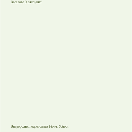
Веселого Хэллоуина!
Видеоролик подготовлен
FlowerSchool
.