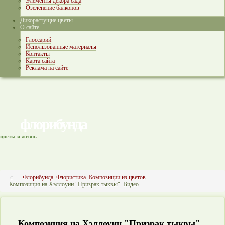
Элементы декора сада
Озеленение балконов
Дикорастущие цветы
О сайте
Глоссарий
Использованные материалы
Контакты
Карта сайта
Реклама на сайте
флорибунда
цветы и жизнь
Флорибунда
Флористика
Композиции из цветов
Композиция на Хэллоуин "Призрак тыквы". Видео
Композиция на Хэллоуин "Призрак тыквы".