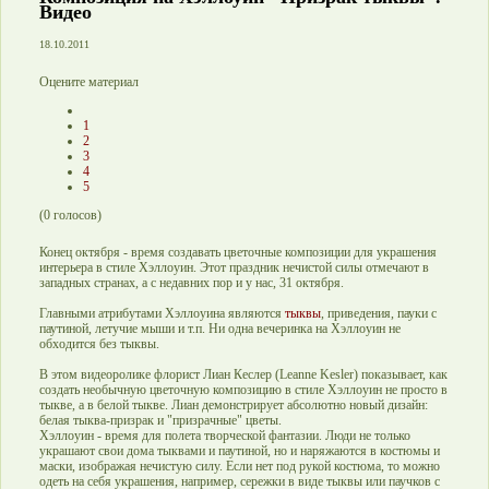
Видео
18.10.2011
Оцените материал
1
2
3
4
5
(
0
голосов)
Конец октября - время создавать цветочные композиции для украшения
интерьера в стиле Хэллоуин. Этот праздник нечистой силы отмечают в
западных странах, а с недавних пор и у нас, 31 октября.
Главными атрибутами Хэллоуина являются
тыквы
, приведения, пауки с
паутиной, летучие мыши и т.п. Ни одна вечеринка на Хэллоуин не
обходится без тыквы.
В этом видеоролике флорист Лиан Кеслер (Leanne Kesler) показывает, как
создать необычную цветочную композицию в стиле Хэллоуин не просто в
тыкве, а в белой тыкве. Лиан демонстрирует абсолютно новый дизайн:
белая тыква-призрак и "призрачные" цветы.
Хэллоуин - время для полета творческой фантазии. Люди не только
украшают свои дома тыквами и паутиной, но и наряжаются в костюмы и
маски, изображая нечистую силу. Если нет под рукой костюма, то можно
одеть на себя украшения, например, сережки в виде тыквы или паучков с