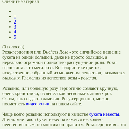
Оцените материал
1
2
3
4
5
(
0
голосов)
Роза-герцогиня или
Duchess Rose
- это английское название
букета из одной большой, даже не просто большой, а
нереально огромной полностью распущенной розы. Роза-
герцогиня - это мега-роза. Во флористике цветок,
искусственно собранный из множества лепестков, называется
гламелия
. Гламелия из лепестков розы -
розалия
.
Розалию, или большую розу-герцогиню создают вручную,
очень кропотливо, из лепестков нескольких живых роз.
О том, как создают гламелию Розу-герцогиню, можно
посмотреть
видеоролик
на нашем сайте.
Чаще всего розалию используют в качестве
букета невесты
.
Лично мне такой букет невесты кажется несколько
неестественным, но многим он нравится. Роза-герцогиня - это