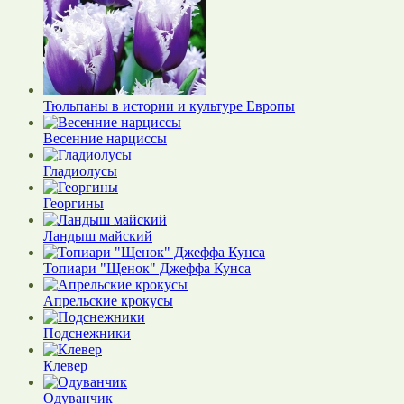
Тюльпаны в истории и культуре Европы
Весенние нарциссы
Гладиолусы
Георгины
Ландыш майский
Топиари "Щенок" Джеффа Кунса
Апрельские крокусы
Подснежники
Клевер
Одуванчик