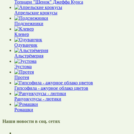
Топиари "Щенок" Джеффа Кунса
Апрельские крокусы
Подснежники
Клевер
Одуванчик
Альстрёмерия
Эустома
Протея
Гипсофила - ажурное облако цветов
Ранункулусы - лютики
Ромашки
Наши новости в соц. сетях