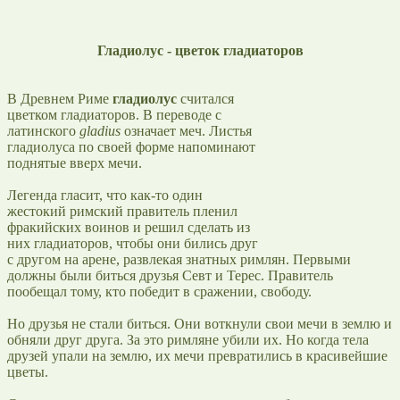
Гладиолус - цветок гладиаторов
В Древнем Риме
гладиолус
считался
цветком гладиаторов. В переводе с
латинского
gladius
означает меч. Листья
гладиолуса по своей форме напоминают
поднятые вверх мечи.
Легенда гласит, что как-то один
жестокий римский правитель пленил
фракийских воинов и решил сделать из
них гладиаторов, чтобы они бились друг
с другом на арене, развлекая знатных римлян. Первыми
должны были биться друзья Севт и Терес. Правитель
пообещал тому, кто победит в сражении, свободу.
Но друзья не стали биться. Они воткнули свои мечи в землю и
обняли друг друга. За это римляне убили их. Но когда тела
друзей упали на землю, их мечи превратились в красивейшие
цветы.