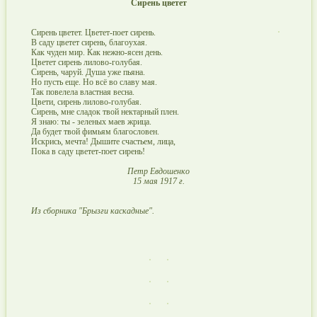
Сирень цветет
Сирень цветет. Цветет-поет сирень.
В саду цветет сирень, благоухая.
Как чуден мир. Как нежно-ясен день.
Цветет сирень лилово-голубая.
Сирень, чаруй. Душа уже пьяна.
Но пусть еще. Но всё во славу мая.
Так повелела властная весна.
Цвети, сирень лилово-голубая.
Сирень, мне сладок твой нектарный плен.
Я знаю: ты - зеленых маев жрица.
Да будет твой фимьям благословен.
Искрись, мечта! Дышите счастьем, лица,
Пока в саду цветет-поет сирень!
Петр Евдошенко
15 мая 1917 г.
Из сборника "Брызги каскадные".