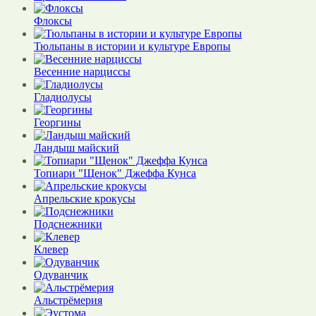
Флоксы
Тюльпаны в истории и культуре Европы
Весенние нарциссы
Гладиолусы
Георгины
Ландыш майский
Топиари "Щенок" Джеффа Кунса
Апрельские крокусы
Подснежники
Клевер
Одуванчик
Альстрёмерия