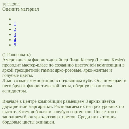
10.11.2011
Оцените материал
1
2
3
4
5
(
1
Голосовать)
Американская флорист-дизайнер Лиан Кеслер (Leanne Kesler)
проводит мастер-класс по созданию цветочной композиции в
яркой трехцветной гамме: ярко-розовые, ярко-желтые и
голубые цветы.
Лиан создает композицию в стеклянном кубе. Она помещает в
него брусок флористической пены, обернув его листом
аспидистры.
Вначале в центре композиции размещаем 3 ярких цветка
двухцветной маргаритки. Располагаем их на трех уровнях по
высоте. Затем добавляем голубую гортензию. После этого
заполняем блок ярко-розовых цветов. Среди них - темно-
бордовые цветы эхинацеи.