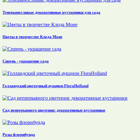
Теневыносливые декоративные кустарники для сада
Цветы в творчестве Клода Моне
Сирень - украшение сада
Голландский цветочный аукцион FloraHolland
Сад непрерывного цветения: декоративные кустарники
Розы флорибунда