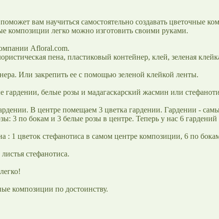
поможет вам научиться самостоятельно создавать цветочные ком
ные композиции легко можно изготовить своими руками.
омпании Afloral.com.
ристическая пена, пластиковый контейнер, клей, зеленая клейка
нера. Или закрепить ее с помощью зеленой клейкой ленты.
е гардении, белые розы и мадагаскарский жасмин или стефаноти
рдении. В центре помещаем 3 цветка гардении. Гардении - сам
ы: 3 по бокам и 3 белые розы в центре. Теперь у нас 6 гардений 
 : 1 цветок стефанотиса в самом центре композиции, 6 по бокам
 листья стефанотиса.
легко!
ные композиции по достоинству.