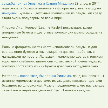
свадьба принца Уильяма и Кетрин Миддлтон
29 апреля 2011
года оказала большое влияние на флористику, ввела моду на
ландыши
. Букеты и цветочные композиции из ландышей сразу
стали очень популярны во всем мире.
Флорист Лиан Кеслер (Leanne Kesler) показывает, какие
интересные букеты и цветочные композиции можно создать из
ландышей.
Раньше флористы не так часто использовали ландыши для
составления букетов и композиций из цветов, - работать с
ландышами не просто. Ландыши - маленькие цветы, с тонкими
короткими стеблями, цветут они только весной, очень недолго,
поэтому составлять из них букеты довольно затруднительно.
Но теперь,
после свадьбы принца Уильяма
, ландыши признаны
истинно королевским цветами, их уже даже называют цветами
будущего во флористике. Можно предположить, что нас ожидает
самый настоящий ландышевый бум. Поживем - увидим.