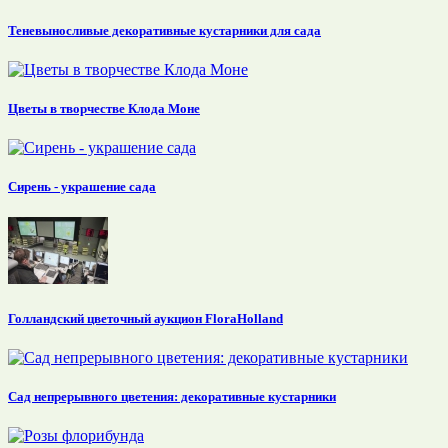
Теневыносливые декоративные кустарники для сада
Цветы в творчестве Клода Моне
Сирень - украшение сада
Голландский цветочный аукцион FloraHolland
Сад непрерывного цветения: декоративные кустарники