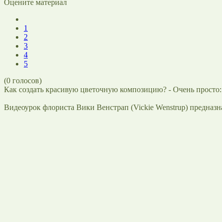
Оцените материал
1
2
3
4
5
(
0
голосов)
Как создать красивую цветочную композицию? - Очень просто:
Видеоурок флориста Вики Венстрап (Vickie Wenstrup) предназна