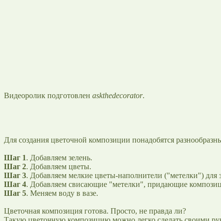
Видеоролик подготовлен
askthedecorator
.
Для создания цветочной композиции понадобятся разнообразные
Шаг 1
. Добавляем зелень.
Шаг 2
. Добавляем цветы.
Шаг 3
. Добавляем мелкие цветы-наполнители ("метелки") для
Шаг 4
. Добавляем свисающие "метелки", придающие компози
Шаг 5
. Меняем воду в вазе.
Цветочная композиция готова. Просто, не правда ли?
Такую цветочную композицию можно легко сделать своими ру