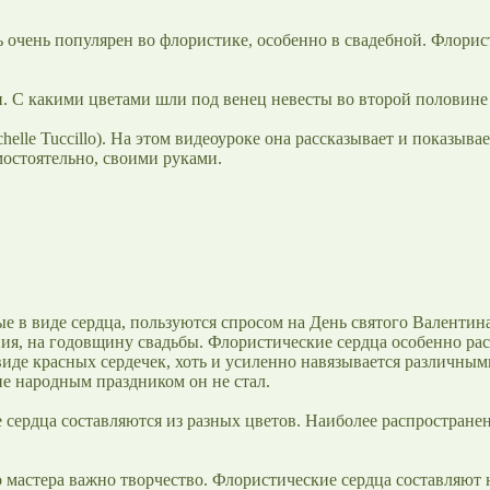
 очень популярен во флористике, особенно в свадебной. Флорис
 С какими цветами шли под венец невесты во второй половине п
lle Tuccillo). На этом видеоуроке она рассказывает и показыва
остоятельно, своими руками.
 в виде сердца, пользуются спросом на День святого Валентина
ия, на годовщину свадьбы. Флористические сердца особенно рас
виде красных сердечек, хоть и усиленно навязывается различны
е народным праздником он не стал.
сердца составляются из разных цветов. Наиболее распространен
мастера важно творчество. Флористические сердца составляют не