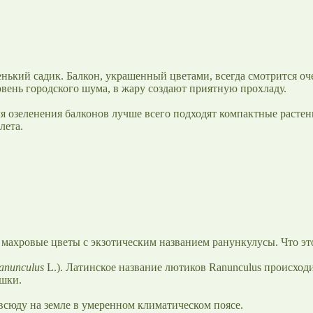
нький садик. Балкон, украшенный цветами, всегда смотрится оче
вень городского шума, в жару создают приятную прохладу.
ля озеленения балконов лучше всего подходят компактные расте
лета.
махровые цветы с экзотическим названием ранункулусы. Что эт
anunculus
L.). Латинское название лютиков Ranunculus происход
ушки.
всюду на земле в умеренном климатическом поясе.