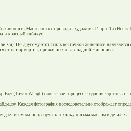
й живописи. Мастер-класс проводит художник Генри Ли (Henry L
ы и красный гибикус.
Zhe-zhi). По-другому этот стиль восточной живописи называется
тся от натюрмортов, привычных для западной живописи.
р Воу (Trevor Waugh) показывает процесс создания картины, на
айд-шоу. Каждая фотография последовательно отображает опред
у дает возможность изучить технику письма маслом в деталях.