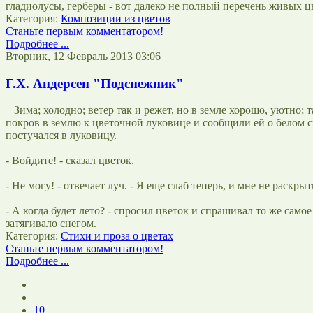
гладиолусы, герберы - вот далеко не полный перечень живых ц
Категория:
Композиции из цветов
Станьте первым комментатором!
Подробнее ...
Вторник, 12 Февраль 2013 03:06
Г.Х. Андерсен "Подснежник"
Зима; холодно; ветер так и режет, но в земле хорошо, уютно
покров в землю к цветочной луковице и сообщили ей о белом св
постучался в луковицу.
- Войдите! - сказал цветок.
- Не могу! - отвечает луч. - Я еще слаб теперь, и мне не раскры
- А когда будет лето? - спросил цветок и спрашивал то же само
затягивало снегом.
Категория:
Стихи и проза о цветах
Станьте первым комментатором!
Подробнее ...
10