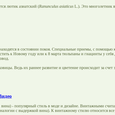
тся лютик азиатский (
Ranunculus asiaticus
L.). Это многолетник 
находятся в состоянии покоя. Специальные приемы, с помощью к
стить к Новому году или к 8 марта тюльпаны и гиацинты у себя
овод.
овицы. Ведь их раннее развитие и цветение происходит за счет 
Видео
 вина) - популярный стиль в моде и дизайне. Винтажными счита
алогии с выдержкой вина). К винтажному стилю относится все то