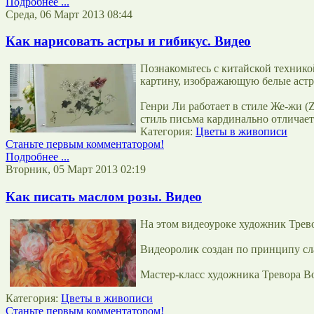
Подробнее ...
Среда, 06 Март 2013 08:44
Как нарисовать астры и гибикус. Видео
Познакомьтесь с китайской технико
картину, изображающую белые астр
Генри Ли работает в стиле Же-жи (
стиль письма кардинально отличае
Категория:
Цветы в живописи
Станьте первым комментатором!
Подробнее ...
Вторник, 05 Март 2013 02:19
Как писать маслом розы. Видео
На этом видеоуроке художник Трево
Видеоролик создан по принципу сл
Мастер-класс художника Тревора Во
Категория:
Цветы в живописи
Станьте первым комментатором!