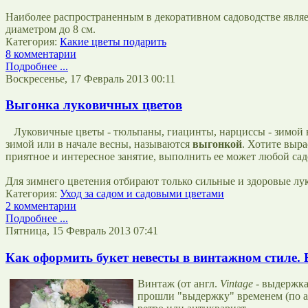
Наиболее распространенным в декоративном садоводстве являе
диаметром до 8 см.
Категория:
Какие цветы подарить
8 комментарии
Подробнее ...
Воскресенье, 17 Февраль 2013 00:11
Выгонка луковичных цветов
Луковичные цветы - тюльпаны, гиацинты, нарциссы - зимой 
зимой или в начале весны, называются
выгонкой
. Хотите выра
приятное и интересное занятие, выполнить ее может любой сад
Для зимнего цветения отбирают только сильные и здоровые лук
Категория:
Уход за садом и садовыми цветами
2 комментарии
Подробнее ...
Пятница, 15 Февраль 2013 07:41
Как оформить букет невесты в винтажном стиле. 
Винтаж (от англ.
Vintage
- выдержка
прошли "выдержку" временем (по ан