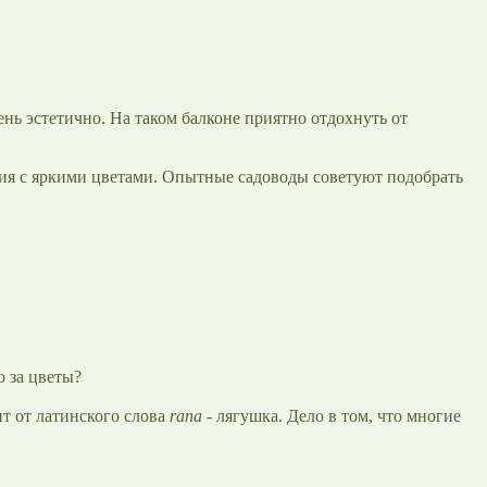
нь эстетично. На таком балконе приятно отдохнуть от
ния с яркими цветами. Опытные садоводы советуют подобрать
о за цветы?
ит от латинского слова
rana
- лягушка. Дело в том, что многие