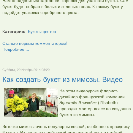
Нам понадобиться картонная коробка для упаковки букета. Сам
букет будет собран в белых и зеленых тонах. К такому букету
подойдет упаковка серебряного цвета.
Категория:
Букеты цветов
Станьте первым комментатором!
Подробнее ...
Суббота, 29 Ноябрь 2014 05:20
Как создать букет из мимозы. Видео
На этом видеоуроке флорист-
дизайнер французской компании
Aquarelle
Элизабет (?lisabeth)
проводит мастер-класс по созданию
букета из мимозы.
Веточки мимозы очень популярны весной, особенно к празднику
8 марта. Их ценят за необычный ярко-желтый цвет и стойкий