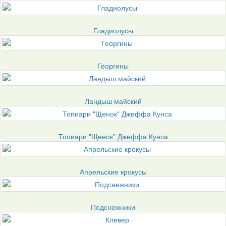
Гладиолусы
Георгины
Ландыш майский
Топиари "Щенок" Джеффа Кунса
Апрельские крокусы
Подснежники