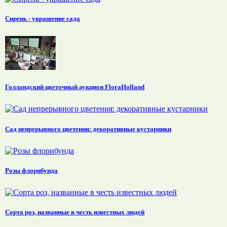
Сирень - украшение сада
Голландский цветочный аукцион FloraHolland
Сад непрерывного цветения: декоративные кустарники
Розы флорибунда
Сорта роз, названные в честь известных людей