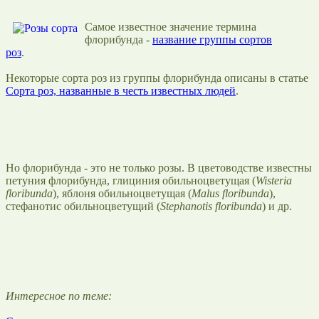
Самое известное значение термина
флорибунда -
название группы сортов
роз
.
Некоторые сорта роз из группы флорибунда описаны в статье
Сорта роз, названные в честь известных людей
.
Но флорибунда - это не только розы. В цветоводстве известны
петуния флорибунда, глициния обильноцветущая (
Wisteria
floribunda
), яблоня обильноцветущая (
Malus floribunda
),
стефанотис обильноцветущий (
Stephanotis floribunda
) и др.
Интересное по теме: