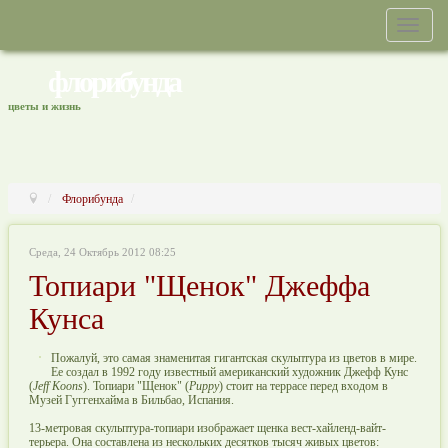
флорибунда
цветы и жизнь
Флорибунда
Среда, 24 Октябрь 2012 08:25
Топиари "Щенок" Джеффа
Кунса
Пожалуй, это самая знаменитая гигантская скульптура из цветов в мире.
Ее создал в 1992 году известный американский художник Джефф Кунс
(
Jeff Koons
). Топиари "Щенок" (
Puppy
) стоит на террасе перед входом в
Музей Гуггенхайма в Бильбао, Испания.
13-метровая скульптура-топиари изображает щенка вест-хайленд-вайт-
терьера. Она составлена из нескольких десятков тысяч живых цветов: