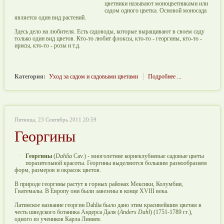
цветники называют моноцветниками или
садом одного цветка. Основой моносада
является один вид растений.
Здесь дело на любителя. Есть садоводы, которые выращивают в своем саду
только один вид цветов. Кто-то любит флоксы, кто-то - георгины, кто-то -
ирисы, кто-то - розы и т.д.
Категория:
Уход за садом и садовыми цветами
Подробнее ...
Пятница, 23 Сентябрь 2011 20:59
Георгины
Георгины
(
Dahlia
Cav.) - многолетние корнеклубневые садовые цветы
поразительной красоты. Георгины выделяются большим разнообразием
форм, размеров и окрасок цветов.
В природе георгины растут в горных районах Мексики, Колумбии,
Гватемалы. В Европу они были завезены в конце XVIII века.
Латинское название георгин Dahlia было дано этим красивейшим цветам в
честь шведского ботаника Андерса Даля (
Anders Dahl
) (1751-1789 гг.),
одного из учеников Карла Линнея.