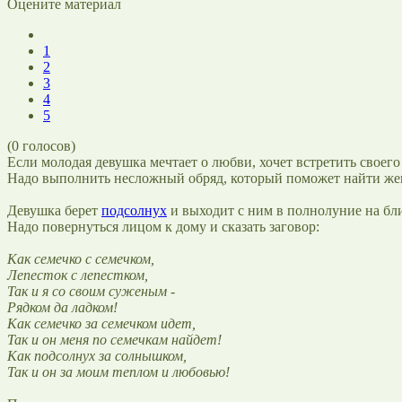
Оцените материал
1
2
3
4
5
(
0
голосов)
Если молодая девушка мечтает о любви, хочет встретить своего
Надо выполнить несложный обряд, который поможет найти же
Девушка берет
подсолнух
и выходит с ним в полнолуние на бл
Надо повернуться лицом к дому и сказать заговор:
Как семечко с семечком,
Лепесток с лепестком,
Так и я со своим суженым -
Рядком да ладком!
Как семечко за семечком идет,
Так и он меня по семечкам найдет!
Как подсолнух за солнышком,
Так и он за моим теплом и любовью!