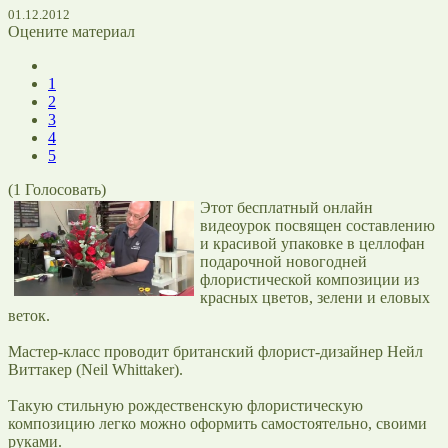
01.12.2012
Оцените материал
1
2
3
4
5
(
1
Голосовать)
Этот бесплатный онлайн
видеоурок посвящен составлению
и красивой упаковке в целлофан
подарочной новогодней
флористической композиции из
красных цветов, зелени и еловых
веток.
Мастер-класс проводит британский флорист-дизайнер Нейл
Виттакер (Neil Whittaker).
Такую стильную рождественскую флористическую
композицию легко можно оформить самостоятельно, своими
руками.