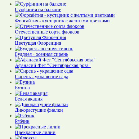
Сурфиния на балконе
Форсайтия - кустарник с желтыми цветками
Отечественные сорта флоксов
Цветущая Флоренция
Буддлея - осенняя сирень
Афанасий Фет "Сентябрьская роза"
Сирень - украшение сада
Бузина
Белая акация
Дикорастущие фиалки
Рябчик
Прекрасные лилии