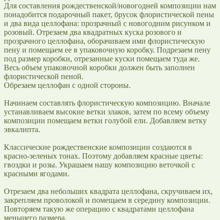
Для составления рождественской/новогодней композиции нам
понадобится подарочный пакет, брусок флористической пены
и два вида целлофана: прозрачный с новогодним рисунком и
розовый. Отрезаем два квадратных куска розового и
прозрачного целлофана, оборачиваем ими флористическую
пену и помещаем ее в упаковочную коробку. Подрезаем пену
под размер коробки, отрезанные куски помещаем туда же.
Весь объем упаковочной коробки должен быть заполнен
флористической пеной.
Обрезаем целлофан с одной стороны.
Начинаем составлять флористическую композицию. Вначале
устанавливаем высокие ветки злаков, затем по всему объему
композиции помещаем ветки голубой ели. Добавляем ветку
эвкалипта.
Классические рождественские композиции создаются в
красно-зеленых тонах. Поэтому добавляем красные цветы:
гвоздки и розы. Украшаем нашу композицию веточкой с
красными ягодами.
Отрезаем два небольших квадрата целлофана, скручиваем их,
закрепляем проволокой и помещаем в середину композиции.
Повторяем такую же операцию с квадратами целлофана
меньшего размера.