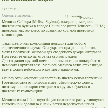
22.10.2011
Оцените материал
0
(
голосов)
Флорист
Мелисса Сейкора (Melissa Seykora), владелица модного
цветочного бутика в городе Нашвилле (штат Теннесси, США)
проводит мастер-класс по созданию круглой цветочной
композиции.
Такая цветочная композиция подходит для любого
торжественного случая. Она украсит праздничный стол,
может послужить основой для свадебного декора интерьера.
При этом ее легко изготовить своими руками.
Для создания круглой цветочной композиции понадобится
невысокая круглая ваза. Мелисса Мелисса взяла стеклянную
вазу в форме небольшого круглого аквариума.
Основу этой композиции составить цветок белой гортензии.
Гортензия сама от природы имеет сферическую форму,
поэтому она шикарно смотрится в круглых букетах и
цветочных композициях.
Мелисса взяла 1 большую белую полностью распустившуюся
гортензию и добавила к ней 2 ветки нераспустившейся