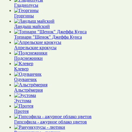
Гладиолусы
Георгины
Ландыш майский
Топиари "Щенок" Джеффа Кунса
Апрельские крокусы
Подснежники
Клевер
Одуванчик
Альстрёмерия
Эустома
Протея
Гипсофила - ажурное облако цветов