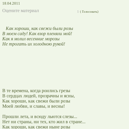
18.04.2011
Оцените материал
1
(
Голосовать)
Как хороши, как свежи были розы
В моем саду! Как взор пленяли мой!
Как я молил весенние морозы
Не трогать их холодною рукой!
В те времена, когда роились грезы
В сердцах людей, прозрачны и ясны,
Как хороши, как свежи были розы
Моей любви, и славы, и весны!
Прошли лета, и всюду льются слезы...
Нет ни страны, ни тех, кто жил в стране...
Как хороши, как свежи ныне розы