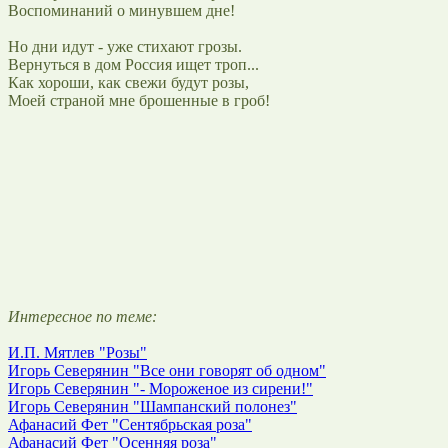
Воспоминаний о минувшем дне!
Но дни идут - уже стихают грозы.
Вернуться в дом Россия ищет троп...
Как хороши, как свежи будут розы,
Моей страной мне брошенные в гроб!
Интересное по теме:
И.П. Мятлев "Розы"
Игорь Северянин "Все они говорят об одном"
Игорь Северянин "- Мороженое из сирени!"
Игорь Северянин "Шампанский полонез"
Афанасий Фет "Сентябрьская роза"
Афанасий Фет "Осенняя роза"