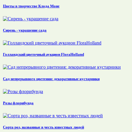
Цветы в творчестве Клода Моне
Сирень - украшение сада
Голландский цветочный аукцион FloraHolland
Сад непрерывного цветения: декоративные кустарники
Розы флорибунда
Сорта роз, названные в честь известных людей