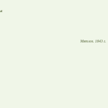
зы
Мятлев. 1843 г.